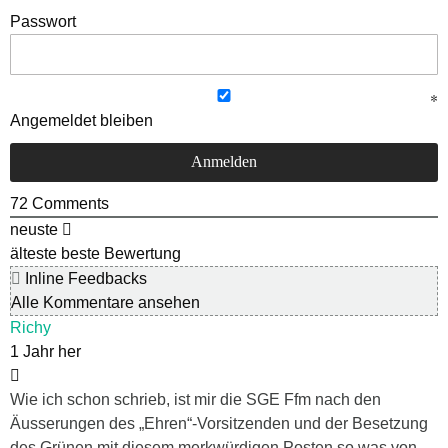
Passwort
Angemeldet bleiben
72
Comments
neuste
älteste
beste Bewertung
Inline Feedbacks
Alle Kommentare ansehen
Richy
1 Jahr her
Wie ich schon schrieb, ist mir die SGE Ffm nach den
Äusserungen des „Ehren“-Vorsitzenden und der Besetzung
des Grünen mit diesem merkwürdigen Posten so was von