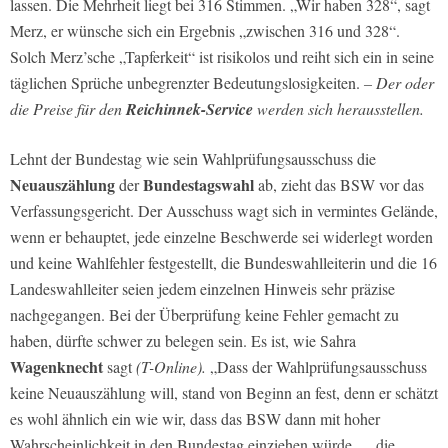
lassen. Die Mehrheit liegt bei 316 Stimmen. „Wir haben 328“, sagt
Merz, er wünsche sich ein Ergebnis „zwischen 316 und 328“.
Solch Merz’sche „Tapferkeit“ ist risikolos und reiht sich ein in seine
täglichen Sprüche unbegrenzter Bedeutungslosigkeiten.
– Der oder
die Preise für den
Reichinnek-Service
werden sich herausstellen.
Lehnt der Bundestag wie sein Wahlprüfungsausschuss die
Neuauszählung
Bundestagswahl
der
ab, zieht das BSW vor das
Verfassungsgericht. Der Ausschuss wagt sich in vermintes Gelände,
wenn er behauptet, jede einzelne Beschwerde sei widerlegt worden
und keine Wahlfehler festgestellt, die Bundeswahlleiterin und die 16
Landeswahlleiter seien jedem einzelnen Hinweis sehr präzise
nachgegangen. Bei der Überprüfung keine Fehler gemacht zu
haben, dürfte schwer zu belegen sein. Es ist, wie Sahra
Wagenknecht
sagt
(T-Online).
„Dass der Wahlprüfungsausschuss
keine Neuauszählung will, stand von Beginn an fest, denn er schätzt
es wohl ähnlich ein wie wir, dass das BSW dann mit hoher
Wahrscheinlichkeit in den Bundestag einziehen würde … die