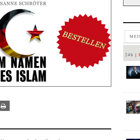
MEI
24h
ail
Print