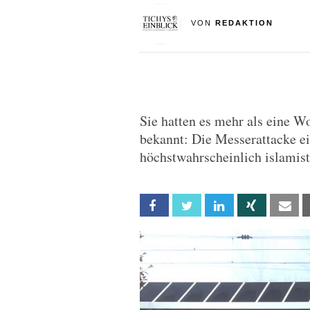
VON
REDAKTION
Sie hatten es mehr als eine W
bekannt: Die Messerattacke e
höchstwahrscheinlich islamist
Facebook
Twitter
Linkedin
Xing
Em