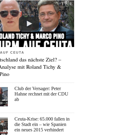
AUF CEUTA
tschland das nächste Ziel? –
Analyse mit Roland Tichy &
Pino
Club der Versager: Peter
Hahne rechnet mit der CDU
ab
Ceuta-Krise: 65.000 fallen in
die Stadt ein – wie Spanien
ein neues 2015 verhindert