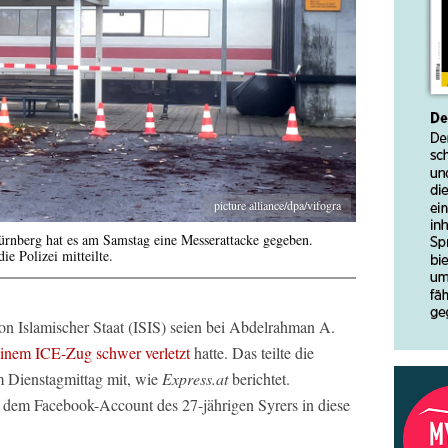
picture alliance/dpa/vifogra
rnberg hat es am Samstag eine Messerattacke gegeben.
e Polizei mitteilte.
on Islamischer Staat (ISIS) seien bei Abdelrahman A.
einem ICE-Zug schwer verletzt
hatte. Das teilte die
 Dienstagmittag mit, wie
Express.at
berichtet.
dem Facebook-Account des 27-jährigen Syrers in diese