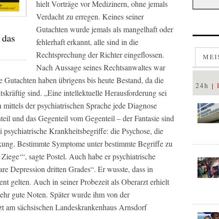
hielt Vorträge vor Medizinern, ohne jemals
Verdacht zu erregen. Keines seiner
Gutachten wurde jemals als mangelhaft oder
 das
fehlerhaft erkannt, alle sind in die
Rechtsprechung der Richter eingeflossen.
MEI
Nach Aussage seines Rechtsanwaltes war
lle Gutachten haben übrigens bis heute Bestand, da die
24h
skräftig sind. „Eine intellektuelle Herausforderung sei
 mittels der psychiatrischen Sprache jede Diagnose
eil und das Gegenteil vom Gegenteil – der Fantasie sind
 psychiatrische Krankheitsbegriffe: die Psychose, die
kung. Bestimmte Symptome unter bestimmte Begriffe zu
 Ziege‘“, sagte Postel. Auch habe er psychiatrische
are Depression dritten Grades“. Er wusste, dass in
nt gelten. Auch in seiner Probezeit als Oberarzt erhielt
ehr gute Noten. Später wurde ihm von der
arzt am sächsischen Landeskrankenhaus Arnsdorf