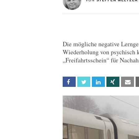
VON
STEFFEN MELTZER
Die mögliche negative Lernge
Wiederholung von psychisch kra
„Freifahrtsschein“ für Nacha
Facebook
Twitter
Linkedin
Xing
Em