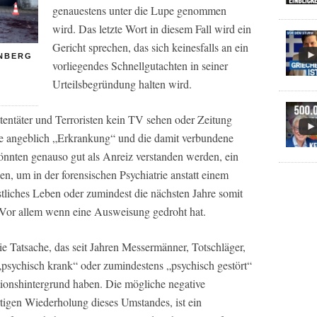
genauestens unter die Lupe genommen
wird. Das letzte Wort in diesem Fall wird ein
Gericht sprechen, das sich keinesfalls an ein
RNBERG
vorliegendes Schnellgutachten in seiner
Urteilsbegründung halten wird.
 Attentäter und Terroristen kein TV sehen oder Zeitung
ne angeblich „Erkrankung“ und die damit verbundene
önnten genauso gut als Anreiz verstanden werden, ein
, um in der forensischen Psychiatrie anstatt einem
tliches Leben oder zumindest die nächsten Jahre somit
 Vor allem wenn eine Ausweisung gedroht hat.
die Tatsache, das seit Jahren Messermänner, Totschläger,
 „psychisch krank“ oder zumindestens „psychisch gestört“
tionshintergrund haben. Die mögliche negative
tigen Wiederholung dieses Umstandes, ist ein