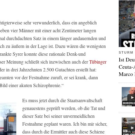
htigterweise sehr verwunderlich, dass ein angeblich
soeben vier Männer mit einer acht Zentimeter langen
ional durchdachten Satz in einem länger andauernden und
ch zu äußern in der Lage ist. Dazu wären die wenigsten
STURM 
ankte Syrer konnte diese rationale Denk-und
Ist Deu
eser Meinung schließt sich inzwischen auch der
Tübinger
Ceuta-
er in drei Jahrzehnten 2.500 Gutachten erstellt hat:
Marco 
eamten vor der Festnahme zuruft, er sei krank, dann
e Bild einer akuten Schizophrenie.“
Es muss jetzt durch die Staatsanwaltschaft
genauestens geprüft werden, ob die Tat und
dieser Satz bei seiner unvermeidlichen
Festnahme geplant waren. Ich bin mir sicher,
dass durch die Ermittler auch diese Schiene