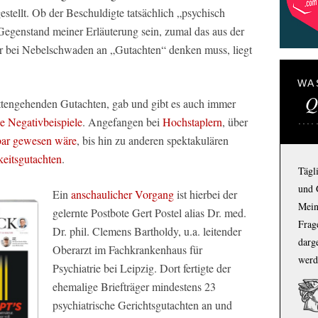
estellt. Ob der Beschuldigte tatsächlich „psychisch
ht Gegenstand meiner Erläuterung sein, zumal das aus der
r bei Nebelschwaden an „Gutachten“ denken muss, liegt
WA
Q
ttengehenden Gutachten, gab und gibt es auch immer
e Negativbeispiele
. Angefangen bei
Hochstaplern
, über
dbar gewesen wäre
, bis hin zu anderen spektakulären
keitsgutachten
.
Tägl
und 
Ein
anschaulicher Vorgang
ist hierbei der
Mein
gelernte Postbote Gert Postel alias Dr. med.
Frage
Dr. phil. Clemens Bartholdy, u.a. leitender
darg
Oberarzt im Fachkrankenhaus für
werd
Psychiatrie bei Leipzig. Dort fertigte der
ehemalige Briefträger mindestens 23
psychiatrische Gerichtsgutachten an und