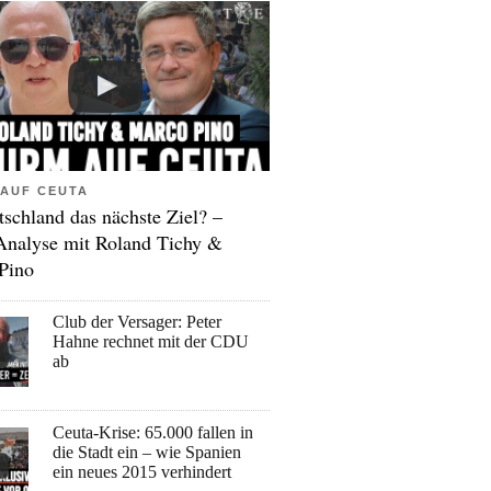
AUF CEUTA
tschland das nächste Ziel? –
Analyse mit Roland Tichy &
Pino
Club der Versager: Peter
Hahne rechnet mit der CDU
ab
Ceuta-Krise: 65.000 fallen in
die Stadt ein – wie Spanien
ein neues 2015 verhindert