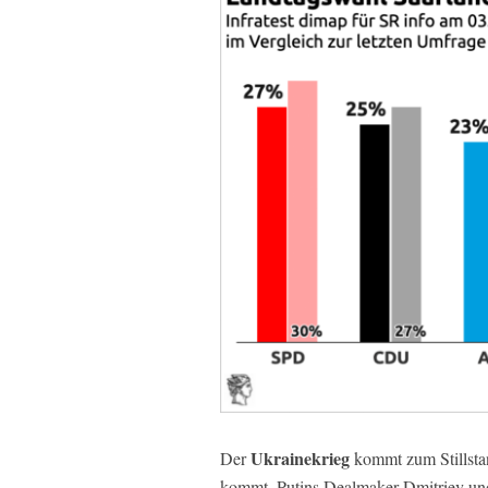
Ukrainekrieg
Der
kommt zum Stillsta
kommt. Putins Dealmaker Dmitriev u