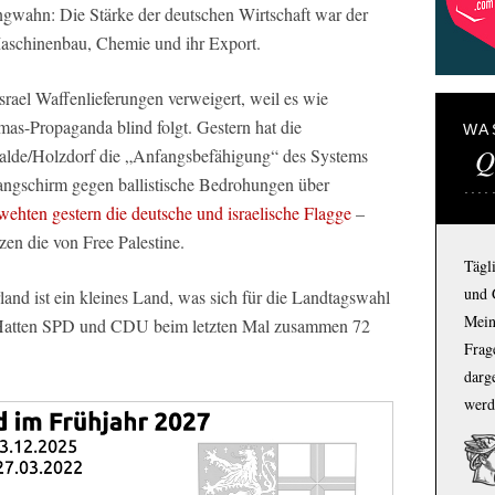
ungwahn: Die Stärke der deutschen Wirtschaft war der
Maschinenbau, Chemie und ihr Export.
srael Waffenlieferungen verweigert, weil es wie
as-Propaganda blind folgt. Gestern hat die
WA
Q
lde/Holzdorf die „Anfangsbefähigung“ des Systems
bfangschirm gegen ballistische Bedrohungen über
wehten gestern die deutsche und israelische Flagge
–
zen die von Free Palestine.
Tägl
und 
and ist ein kleines Land, was sich für die Landtagswahl
Mein
d. Hatten SPD und CDU beim letzten Mal zusammen 72
Frage
darg
werd