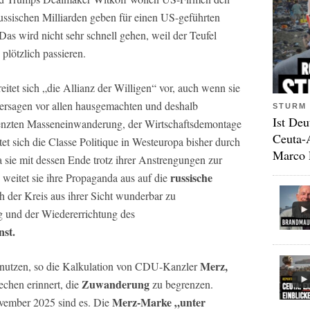
russischen Milliarden geben für einen US-geführten
Das wird nicht sehr schnell gehen, weil der Teufel
plötzlich passieren.
eitet sich „die Allianz der Willigen“ vor, auch wenn sie
 Versagen vor allen hausgemachten und deshalb
STURM 
Ist Deu
enzten Masseneinwanderung, der Wirtschaftsdemontage
Ceuta-
et sich die Classe Politique in Westeuropa bisher durch
Marco 
 sie mit dessen Ende trotz ihrer Anstrengungen zur
russische
weitet sie ihre Propaganda aus auf die
h der Kreis aus ihrer Sicht wunderbar zu
g und der Wiedererrichtung des
st.
Merz,
ralnutzen, so die Kalkulation von CDU-Kanzler
Zuwanderung
echen erinnert, die
zu begrenzen.
Merz-Marke „unter
ovember 2025 sind es. Die