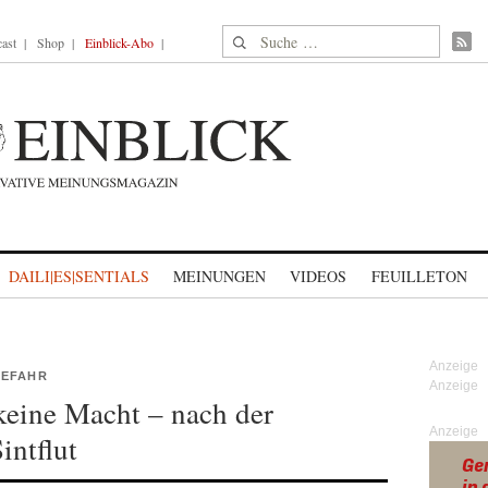
Suche nach:
ast
Shop
Einblick-Abo
DAILI|ES|SENTIALS
MEINUNGEN
VIDEOS
FEUILLETON
GEFAHR
keine Macht – nach der
Anzeige
intflut