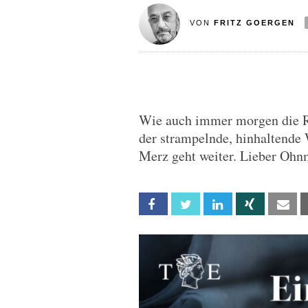
VON
FRITZ GOERGEN
Wie auch immer morgen die 
der strampelnde, hinhaltende 
Merz geht weiter. Lieber Ohnm
Facebook
Twitter
Linkedin
Xing
Em