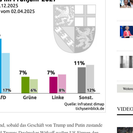
Weiter
VIDE
nd, sobald das Geschäft von Trump und Putin zustande
nd Trumps Dealmaker Witkoff wollen US-Firmen den