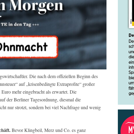
gswirtschaftler. Die nach dem offiziellen Beginn des
nsteuer“ auf „krisenbedingte Extraprofite“ großer
 Euro mehr eingebracht als erwartet. Die
auf der Berliner Tagesordnung, diesmal die
icht nur strotzt, sondern bei viel Nachfrage und wenig
chäft.
Bevor Klingbeil, Merz und Co. es ganz