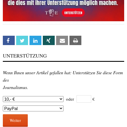
Facebook
Twitter
Linkedin
Xing
Email
Print
UNTERSTÜTZUNG
Wenn Ihnen unser Artikel gefallen hat: Unterstützen Sie diese Form
des
Journalismus.
oder
€
Weiter