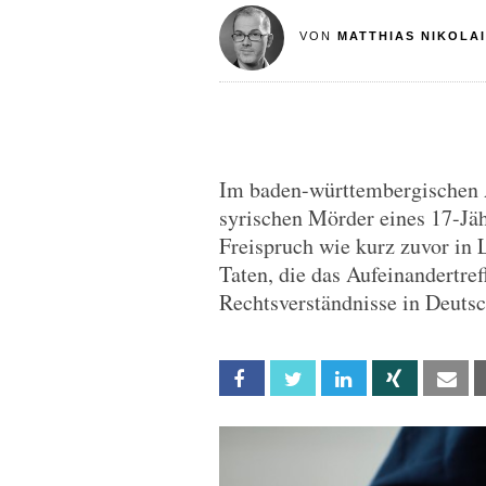
VON
MATTHIAS NIKOLAI
Im baden-württembergischen A
syrischen Mörder eines 17-J
Freispruch wie kurz zuvor in 
Taten, die das Aufeinandertre
Rechtsverständnisse in Deutsc
Facebook
Twitter
Linkedin
Xing
Em