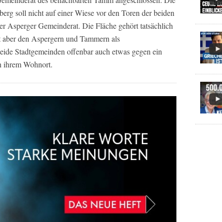
g soll nicht auf einer Wiese vor den Toren der beiden
er Asperger Gemeinderat. Die Fläche gehört tatsächlich
 aber den Aspergern und Tammern als
ide Stadtgemeinden offenbar auch etwas gegen ein
n ihrem Wohnort.