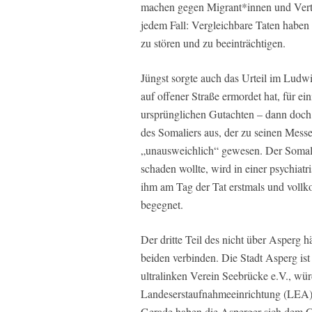
machen gegen Migrant*innen und Vertr
jedem Fall: Vergleichbare Taten haben
zu stören und zu beeinträchtigen.
Jüngst sorgte auch das Urteil im Ludw
auf offener Straße ermordet hat, für e
ursprünglichen Gutachten – dann doch
des Somaliers aus, der zu seinen Messe
„unausweichlich“ gewesen. Der Somali
schaden wollte, wird in einer psychiat
ihm am Tag der Tat erstmals und voll
begegnet.
Der dritte Teil des nicht über Asperg 
beiden verbinden. Die Stadt Asperg is
ultralinken Verein Seebrücke e.V., wür
Landeserstaufnahmeeinrichtung (LEA) 
Gerade haben die Asperger sich dem 