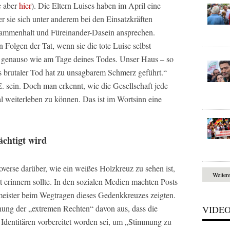
e aber
hier
). Die Eltern Luises haben im April eine
r sie sich unter anderem bei den Einsatzkräften
ammenhalt und Füreinander-Dasein ansprechen.
 Folgen der Tat, wenn sie die tote Luise selbst
e genauso wie am Tage deines Todes. Unser Haus – so
ses brutaler Tod hat zu unsagbarem Schmerz geführt.“
E. sein. Doch man erkennt, wie die Gesellschaft jede
l weiterleben zu können. Das ist im Wortsinn eine
chtigt wird
verse darüber, wie ein weißes Holzkreuz zu sehen ist,
Weiter
t erinnern sollte. In den sozialen Medien machten Posts
meister beim Wegtragen dieses Gedenkkreuzes zeigten.
hung der „extremen Rechten“ davon aus, dass die
VIDE
dentitären vorbereitet worden sei, um „Stimmung zu