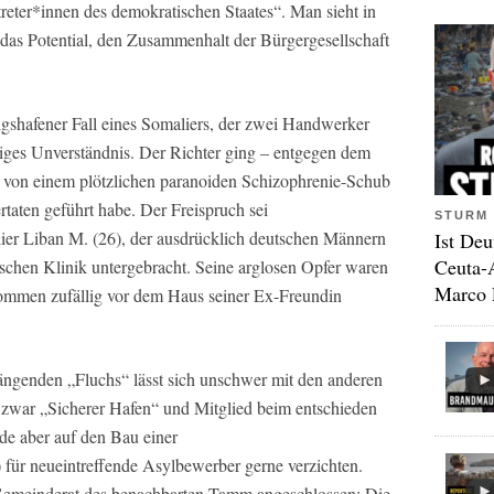
eter*innen des demokratischen Staates“. Man sieht in
 das Potential, den Zusammenhalt der Bürgergesellschaft
igshafener Fall eines Somaliers, der zwei Handwerker
iniges Unverständnis. Der Richter ging – entgegen dem
 von einem plötzlichen paranoiden Schizophrenie-Schub
rtaten geführt habe. Der Freispruch sei
STURM 
er Liban M. (26), der ausdrücklich deutschen Männern
Ist Deu
Ceuta-
rischen Klinik untergebracht. Seine arglosen Opfer waren
Marco 
kommen zufällig vor dem Haus seiner Ex-Freundin
hängenden „Fluchs“ lässt sich unschwer mit den anderen
t zwar „Sicherer Hafen“ und Mitglied beim entschieden
de aber auf den Bau einer
für neueintreffende Asylbewerber gerne verzichten.
Gemeinderat des benachbarten Tamm angeschlossen: Die