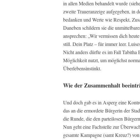
in allen Medien behandelt wurde (sieh
zweite Traueranzeige aufgegeben, in de
bedanken und Werte wie Respekt, Zus
Daneben schildern sie die unmittelbaren
ansprechen: „Wir vermissen dich heut
still. Dein Platz – für immer leer. Lui
Nicht anders dürfte es im Fall Tabitha 
Möglichkeit nutzt, um möglichst norma
Überlebensinstinkt.
Wie der Zusammenhalt beeinträ
Und doch gab es in Asperg eine Kontro
das an die ermordete Bürgerin der Stad
die Runde, die den parteilosen Bürger
Nun geht eine Fachstelle zur Überwac
gesamte Kampagne (samt Kreuz?) von I