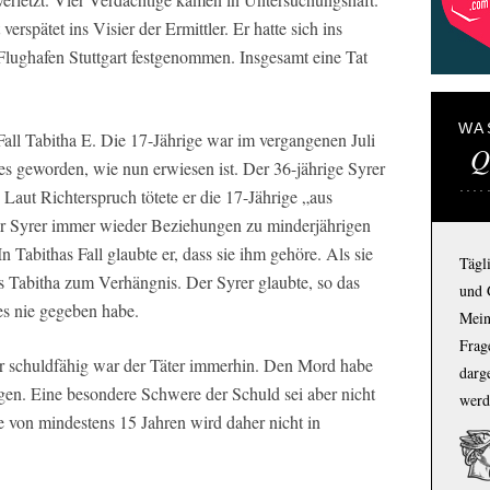
erspätet ins Visier der Ermittler. Er hatte sich ins
lughafen Stuttgart festgenommen. Insgesamt eine Tat
WA
 Fall Tabitha E. Die 17-Jährige war im vergangenen Juli
Q
 geworden, wie nun erwiesen ist. Der 36-jährige Syrer
 Laut Richterspruch tötete er die 17-Jährige „aus
r Syrer immer wieder Beziehungen zu minderjährigen
Tabithas Fall glaubte er, dass sie ihm gehöre. Als sie
Tägl
s Tabitha zum Verhängnis. Der Syrer glaubte, so das
und 
es nie gegeben habe.
Mein
Frage
 schuldfähig war der Täter immerhin. Den Mord habe
darg
en. Eine besondere Schwere der Schuld sei aber nicht
werd
e von mindestens 15 Jahren wird daher nicht in