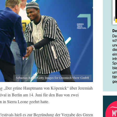
Sebastian Reuter/Getty Images for Greentech Show GmbH
rag „Der grüne Hauptmann von Köpenick“ über Jeremiah
ival in Berlin am 14. Juni für den Bau von zwei
 in Sierra Leone geehrt hatte.
-Festivals hieß es zur Begründung der Vergabe des Green