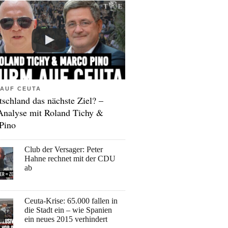
AUF CEUTA
tschland das nächste Ziel? –
Analyse mit Roland Tichy &
Pino
Club der Versager: Peter
Hahne rechnet mit der CDU
ab
Ceuta-Krise: 65.000 fallen in
die Stadt ein – wie Spanien
ein neues 2015 verhindert