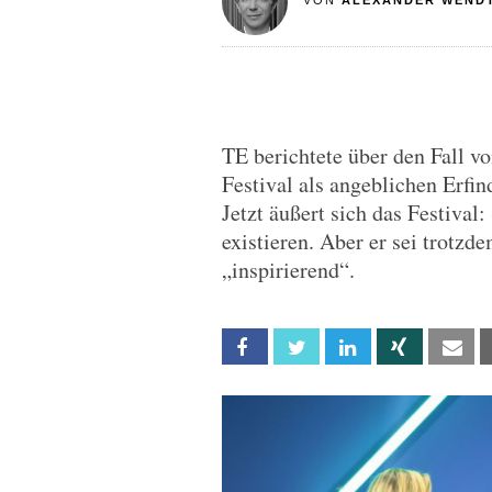
VON
ALEXANDER WEND
TE berichtete über den Fall v
Festival als angeblichen Erfin
Jetzt äußert sich das Festival
existieren. Aber er sei trotzd
„inspirierend“.
Facebook
Twitter
Linkedin
Xing
Em