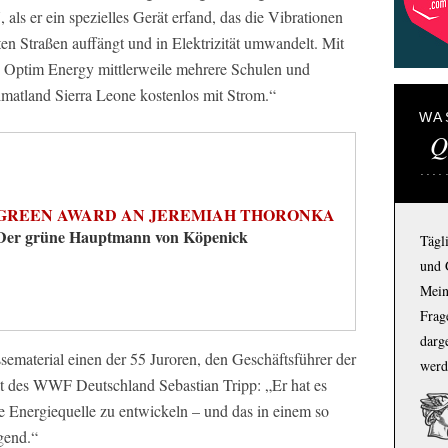
ls er ein spezielles Gerät erfand, das die Vibrationen
n Straßen auffängt und in Elektrizität umwandelt. Mit
up Optim Energy mittlerweile mehrere Schulen und
matland Sierra Leone kostenlos mit Strom.“
WA
Q
GREEN AWARD AN JEREMIAH THORONKA
Der grüne Hauptmann von Köpenick
Tägl
und 
Mein
Frage
darg
essematerial einen der 55 Juroren, den Geschäftsführer der
werd
 des WWF Deutschland Sebastian Tripp: „Er hat es
ge Energiequelle zu entwickeln – und das in einem so
agend.“