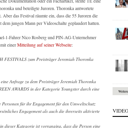
ische Dokumentation oder ein Fachartikel, stellte TE eine
horonka und beteiligte Juroren. Thoronka antwortete
kt. Aber das Festival räumte ein, dass die 55 Juroren die
t dem jungen Mann per Videoschalte geplaudert hatten.
mel-1-Fahrer Nico Rosberg und PIN-AG-Unternehmer
 mit einer
Mitteilung auf seiner Webseite
:
 FESTIVALS zum Preisträger Jeremiah Thoronka
en eine Anfrage zu dem Preisträger Jeremiah Thoronka
REEN AWARDS in der Kategorie Youngster durch eine
Weiter
e Personen für ihr Engagement für den Umweltschutz
VIDE
rsönliches Engagement als auch die ihrerseits aktivierte
 dieser Kategorie ist vorranging, dass die Person eine