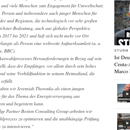
n und viele Menschen zum Engagement für Umweltschutz
n
Person und insbesondere auch junger Menschen für
der und Regionen, die technologisch vor sehr großen
chster Bedeutung, auch aus globaler Perspektive.
 2017 bis 2021 und ließ sich nicht mehr vor Ort
langte als Person eine weltweite Aufmerksamkeit (u. a.
e, BBC).
STURM 
Ist Deu
Auswahlprozesses Herausforderungen in Bezug auf sein
Ceuta-
tellt, dass der Empfänger, vor allem durch sein hohes
Marco 
nd seine
Vorbildfunktion in seinem Heimatland, die
erfüllt.
aben wir Jeremiah Thoronka als einen jungen
e für das Thema der Energieversorgung aus
ren und begeistern kann.
e Partner Boston Consulting Group arbeiten wir
hlprozess zu optimieren und die unabhängige Prüfung
n zu intensivieren.“