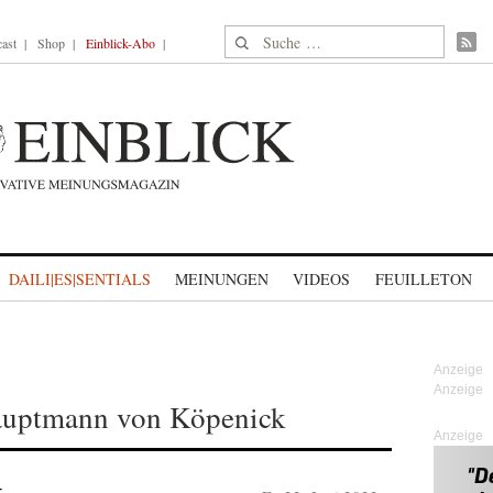
Suche nach:
ast
Shop
Einblick-Abo
DAILI|ES|SENTIALS
MEINUNGEN
VIDEOS
FEUILLETON
auptmann von Köpenick
Anzeige