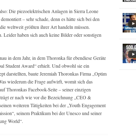
also: Die piezoelektrischen Anlagen in Sierra Leone
montiert – sehr schade, denn es hätte sich bei den
ie weltweit größten ihrer Art handeln müssen.
. Leider haben sich auch keine Bilder oder sonstigen
nau in dem Jahr, in dem Thoronka für ebendiese Geräte
bal Student Award“ erhielt. Und obwohl sie ein
pt darstellten, baute Jeremiah Thoronkas Firma „Optim
as wiederum die Frage aufwirft, womit sich das
uf Thoronkas Facebook-Seite – seiner einzigen
– trägt er nach wie vor die Bezeichnung „CEO &
seinen weiteren Tätigkeiten bei der „Youth Engagement
ssion“, seinem Praktikum bei der Unesco und seiner
ung World“.