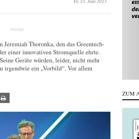
Fr, 23. Juni 2023
T
on Jeremiah Thoronka, den das Greentech-
der einer innovativen Stromquelle ehrte.
: Seine Geräte würden, leider, nicht mehr
em irgendwie ein „Vorbild“. Vor allem
ZUM A
ail
Print