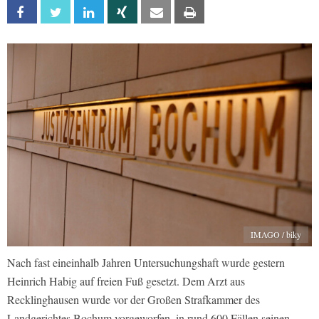
Facebook
Twitter
Linkedin
Xing
Email
Print
IMAGO / biky
Nach fast eineinhalb Jahren Untersuchungshaft wurde gestern
Heinrich Habig auf freien Fuß gesetzt. Dem Arzt aus
Recklinghausen wurde vor der Großen Strafkammer des
Landgerichtes Bochum vorgeworfen, in rund 600 Fällen seinen