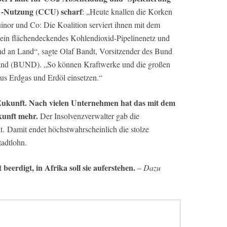
 -Nutzung (CCU) scharf
: „Heute knallen die Korken
inor und Co: Die Koalition serviert ihnen mit dem
ein flächendeckendes Kohlendioxid-Pipelinenetz und
 an Land“, sagte Olaf Bandt, Vorsitzender des Bund
and (BUND). „So können Kraftwerke und die großen
us Erdgas und Erdöl einsetzen.“
Zukunft. Nach vielen Unternehmen hat das mit dem
unft mehr.
Der Insolvenzverwalter gab die
t. Damit endet höchstwahrscheinlich die stolze
adtlohn.
eerdigt, in Afrika soll sie auferstehen.
–
Dazu