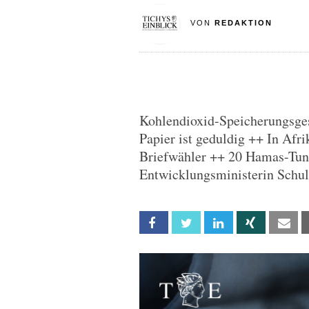
VON
REDAKTION
Kohlendioxid-Speicherungsges
Papier ist geduldig ++ In Afr
Briefwähler ++ 20 Hamas-Tun
Entwicklungsministerin Schul
Facebook
Twitter
Linkedin
Xing
Em