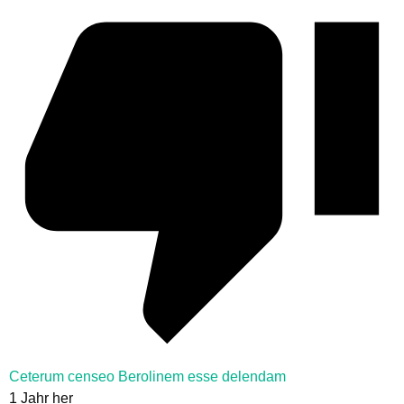
Ceterum censeo Berolinem esse delendam
1 Jahr her