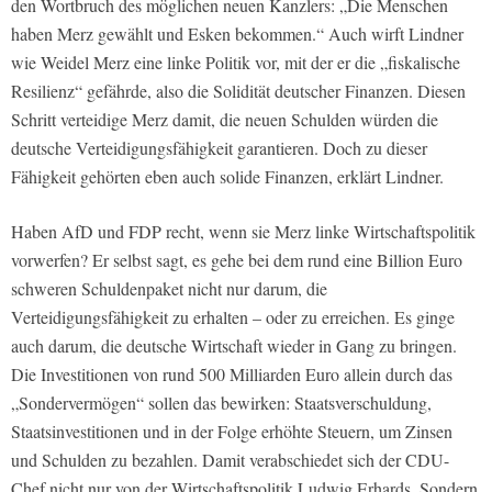
den Wortbruch des möglichen neuen Kanzlers: „Die Menschen
haben Merz gewählt und Esken bekommen.“ Auch wirft Lindner
wie Weidel Merz eine linke Politik vor, mit der er die „fiskalische
Resilienz“ gefährde, also die Solidität deutscher Finanzen. Diesen
Schritt verteidige Merz damit, die neuen Schulden würden die
deutsche Verteidigungsfähigkeit garantieren. Doch zu dieser
Fähigkeit gehörten eben auch solide Finanzen, erklärt Lindner.
Haben AfD und FDP recht, wenn sie Merz linke Wirtschaftspolitik
vorwerfen? Er selbst sagt, es gehe bei dem rund eine Billion Euro
schweren Schuldenpaket nicht nur darum, die
Verteidigungsfähigkeit zu erhalten – oder zu erreichen. Es ginge
auch darum, die deutsche Wirtschaft wieder in Gang zu bringen.
Die Investitionen von rund 500 Milliarden Euro allein durch das
„Sondervermögen“ sollen das bewirken: Staatsverschuldung,
Staatsinvestitionen und in der Folge erhöhte Steuern, um Zinsen
und Schulden zu bezahlen. Damit verabschiedet sich der CDU-
Chef nicht nur von der Wirtschaftspolitik Ludwig Erhards. Sondern