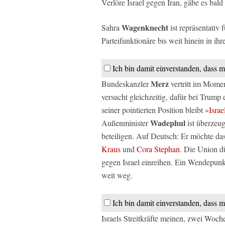
Verlöre Israel gegen Iran, gäbe es bald 
Wagenknecht
Sahra
ist repräsentativ
Parteifunktionäre bis weit hinein in ih
Ich bin damit einverstanden, dass m
Merz
Bundeskanzler
vertritt im Momen
versucht gleichzeitig, dafür bei Trump
seiner pointierten Position bleibt
»Israe
Wadephul
Außenminister
ist überzeug
beteiligen. Auf Deutsch: Er möchte das
Kraus
und
Cora Stephan
. Die Union d
gegen Israel einreihen. Ein Wendepunk
weit weg.
Ich bin damit einverstanden, dass m
Israels Streitkräfte meinen, zwei Woch