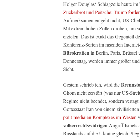
Holger Douglas‘ Schlagzeile heute im 
Zuckerbrot und Peitsche: Trump forde
Aufmerksamen entgeht nicht, US-Chefei
Mit extrem hohen Zöllen drohen, um ve
erzielen. Das ist exakt das Gegenteil d
Konferenz-Serien im rasenden Internet-
Bürokratien
in Berlin, Paris, Brüsse
Donnerstag, werden immer größer und 
Sicht.
Brennsto
Gestern schrieb ich, wird die
Ghom nicht zerstört (was nur US-Strei
Regime nicht beendet, sondern vertagt.
Gottesstaat Iran von einem zivilisierte
polit-medialen Komplexes im Westen
v
völkerrechtswidrigen
Angriff Israels
Russlands auf die Ukraine gleich. Sieg