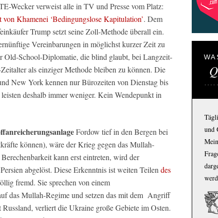
TE-Wecker verweist alle in TV und Presse vom Platz:
rt von Khamenei ‘Bedingungslose Kapitulation’
. Dem
nkäufer Trump setzt seine Zoll-Methode überall ein.
rnünftige Vereinbarungen in möglichst kurzer Zeit zu
er Old-School-Diplomatie, die blind glaubt, bei Langzeit-
WA
Q
Zeitalter als einziger Methode bleiben zu können. Die
l und New York kennen nur Bürozeiten von Dienstag bis
leisten deshalb immer weniger. Kein Wendepunkt in
Tägl
und 
ffanreicherungsanlage
Fordow tief in den Bergen bei
Mein
tkräfte können), wäre der Krieg gegen das Mullah-
Frage
 Berechenbarkeit kann erst eintreten, wird der
darg
n Persien abgelöst. Diese Erkenntnis ist weiten Teilen
des
werd
öllig fremd. Sie sprechen von einem
 auf das Mullah-Regime und setzen das mit dem Angriff
t Russland, verliert die Ukraine große Gebiete im Osten.