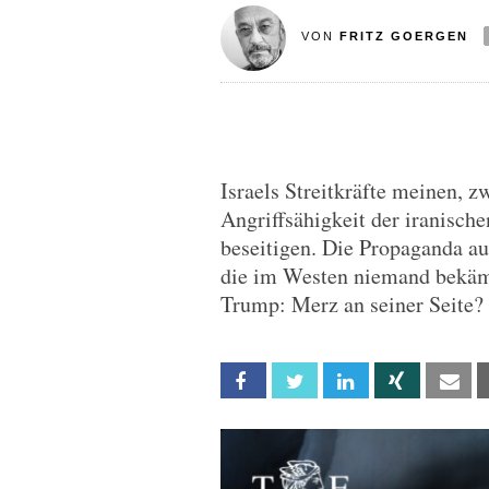
VON
FRITZ GOERGEN
Israels Streitkräfte meinen, 
Angriffsähigkeit der iranische
beseitigen. Die Propaganda au
die im Westen niemand bekämp
Trump: Merz an seiner Seite?
Facebook
Twitter
Linkedin
Xing
Em