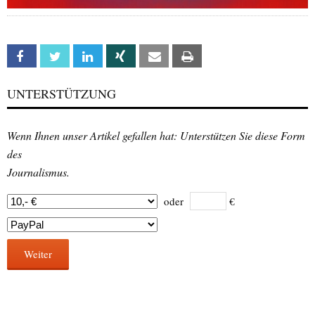
Facebook
Twitter
Linkedin
Xing
Email
Print
UNTERSTÜTZUNG
Wenn Ihnen unser Artikel gefallen hat: Unterstützen Sie diese Form
des
Journalismus.
oder
€
Weiter