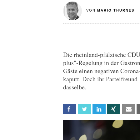
VON
MARIO THURNES
Die rheinland-pfälzische CDU-
plus"-Regelung in der Gastro
Gäste einen negativen Corona
kaputt. Doch ihr Parteifreun
dasselbe.
Facebook
Twitter
Linkedin
Xing
Em