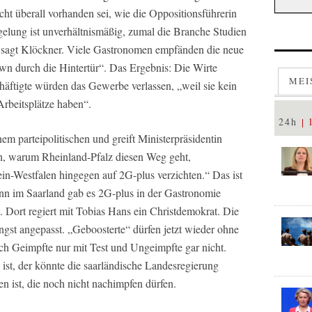
icht überall vorhanden sei, wie die Oppositionsführerin
gelung ist unverhältnismäßig, zumal die Branche Studien
t“, sagt Klöckner. Viele Gastronomen empfänden die neue
wn durch die Hintertür“. Das Ergebnis: Die Wirte
MEI
häftigte würden das Gewerbe verlassen, „weil sie kein
Arbeitsplätze haben“.
24h
m parteipolitischen und greift Ministerpräsidentin
ch, warum Rheinland-Pfalz diesen Weg geht,
n-Westfalen hingegen auf 2G-plus verzichten.“ Das ist
Denn im Saarland gab es 2G-plus in der Gastronomie
t. Dort regiert mit Tobias Hans ein Christdemokrat. Die
gst angepasst. „Geboosterte“ dürfen jetzt wieder ohne
ach Geimpfte nur mit Test und Ungeimpfte gar nicht.
ist, der könnte die saarländische Landesregierung
n ist, die noch nicht nachimpfen dürfen.