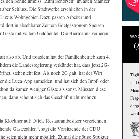
bt es den Schnellimbiss „Zum Schorsch“ im alten Mainzer
t aber Schluss. Die Stadtwerke erschließen in der
in Luxus-Wohngebiet. Dazu passen Arbeiter und
rd dort in absehbarer Zeit ein Edelgastronom Speisen
 Gäste mit vollem Geldbeutel. Die Biermanns verlieren
WA
Q
uft also ab. Und trotzdem hat der Familienbetrieb zum 4.
dem die Landesregierung verkündet hat, dass jetzt 2G-
fnet, steht nicht fest. Als noch 2G galt, hat der Wirt
Tägl
über die Luca-App anmelden, und hat sich den Impf- oder
und 
hon da kamen weniger Gäste als sonst. Müssten diese
Mein
gen, dann scheint sich das Geschäft nicht mehr zu
Frage
darg
werd
 Klöckner auf: „Viele Restaurantbesitzer verzeichnen
hende Gästezahlen“, sagt die Vorsitzende der CDU
e seien nicht mehr möglich. Zumal die nötige Struktur