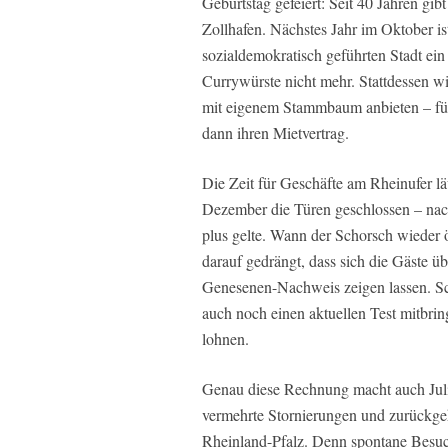
Geburtstag gefeiert: Seit 40 Jahren gi
Zollhafen. Nächstes Jahr im Oktober is
sozialdemokratisch geführten Stadt e
Currywürste nicht mehr. Stattdessen wi
mit eigenem Stammbaum anbieten – für
dann ihren Mietvertrag.
Die Zeit für Geschäfte am Rheinufer lä
Dezember die Türen geschlossen – nach
plus gelte. Wann der Schorsch wieder öf
darauf gedrängt, dass sich die Gäste 
Genesenen-Nachweis zeigen lassen. Sc
auch noch einen aktuellen Test mitbrin
lohnen.
Genau diese Rechnung macht auch Julia
vermehrte Stornierungen und zurückge
Rheinland-Pfalz. Denn spontane Besuch