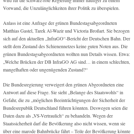
wird für die schwarz-rote Regierung immer häufiger zu einem
Vorwand, die Unzulänglichkeiten ihrer Politik zu überspielen.
Anlass ist eine Anfrage der grünen Bundestagsabgeordneten
Matthias Gastel, Tarek Al-Wazir und Victoria Broßart. Sie bezogen
sich auf den aktuellen „InfraGO“-Bericht der Deutschen Bahn. Der
stellt dem Zustand des Schienennetzes keine guten Noten aus. Die
grünen Bundestagsabgeordneten wollten nun Details wissen. Etwa:
„Welche Brücken der DB InfraGO AG sind… in einem schlechten,
mangelhaften oder ungenügenden Zustand?“
Die Bundesregierung verweigert den grünen Abgeordneten eine
Antwort auf diese Frage. Sie sieht „Belange des Staatswohls“ in
Gefahr, die zu „möglichen Beeinträchtigungen der Sicherheit der
Bundesrepublik Deutschland führen könnten. Deswegen seien die
Daten dazu als „VS-Vertraulich“ zu behandeln. Wegen der
Staatssicherheit darf die Bevölkerung also nicht wissen, wenn sie
über eine marode Bahnbrücke fährt – Teile der Bevölkerung könnte