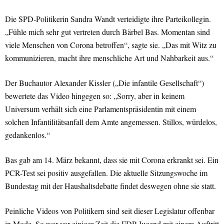
Die SPD-Politikerin Sandra Wandt verteidigte ihre Parteikollegin.
„Fühle mich sehr gut vertreten durch Bärbel Bas. Momentan sind
viele Menschen von Corona betroffen“, sagte sie. „Das mit Witz zu
kommunizieren, macht ihre menschliche Art und Nahbarkeit aus.“
Der Buchautor Alexander Kissler („Die infantile Gesellschaft“)
bewertete das Video hingegen so: „Sorry, aber in keinem
Universum verhält sich eine Parlamentspräsidentin mit einem
solchen Infantilitätsanfall dem Amte angemessen. Stillos, würdelos,
gedankenlos.“
Bas gab am 14. März bekannt, dass sie mit Corona erkrankt sei. Ein
PCR-Test sei positiv ausgefallen. Die aktuelle Sitzungswoche im
Bundestag mit der Haushaltsdebatte findet deswegen ohne sie statt.
Peinliche Videos von Politikern sind seit dieser Legislatur offenbar
in Mode. So war vor einiger Zeit die FDP-Jugend mit einem Auftritt