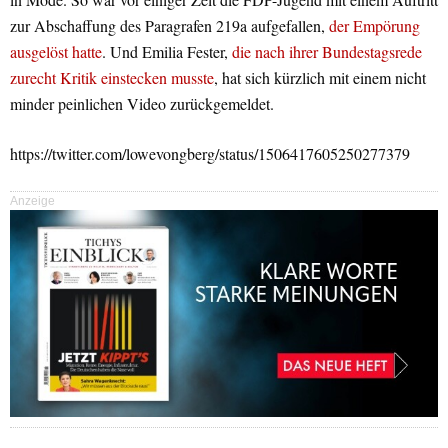
zur Abschaffung des Paragrafen 219a aufgefallen,
der Empörung
ausgelöst hatte
. Und Emilia Fester,
die nach ihrer Bundestagsrede
zurecht Kritik einstecken musste
, hat sich kürzlich mit einem nicht
minder peinlichen Video zurückgemeldet.
https://twitter.com/lowevongberg/status/1506417605250277379
Anzeige