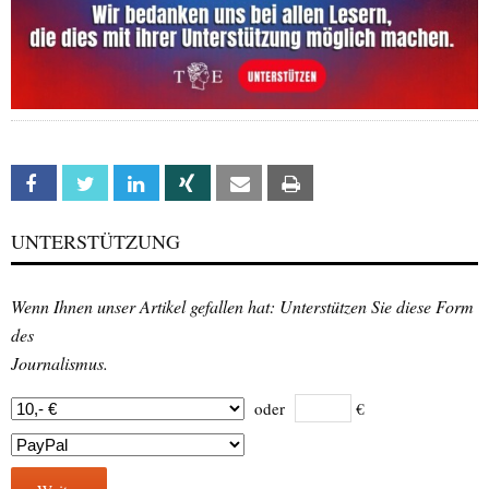
Facebook
Twitter
Linkedin
Xing
Email
Print
UNTERSTÜTZUNG
Wenn Ihnen unser Artikel gefallen hat: Unterstützen Sie diese Form
des
Journalismus.
oder
€