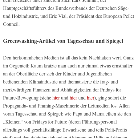
Hauptgeschäftsführers des Bundesverbands der Deutschen Säge-
und Holzindustrie, und Eric Vial, der Präsident des European Pellet
Council.
Greenwashing-Artikel von Tagesschau und Spiegel
Den herkömmlichen Medien ist all das kein Nachhaken wert. Ganz
im Gegenteil: Kaum kratzte man auch nur einmal etwas ernsthafter
an der Oberfläche der sich der Kinder und Jugendlichen
bedienenden Klimaindustrie und thematisierte die frag- und
merkwürdigen Finanzen und Abhängigkeiten der Fridays for
Future-Bewegung (siehe
hier
und
hier
und
hier
), ging sofort die
Propaganda- und Framing-Maschinerie der Leitmedien los. Allen
voran Tagesschau und Spiegel: wie Papa und Mama eilten sie den
„Kleinen“ von Fridays for Future (deren Führungspersonal
allerdings voll geschäftsfähige Erwachsene und teils Polit-Profis
sind) und den dahinter stehenden Akteuren zu Hilfe und dienten