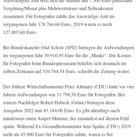
Auswärtigem Amt setzt sich die Summe aus 7.500 Euro pauschaler
Vergütung/Monat plus Mehrwertsteuer und Nebenkosten
zusammen. Für Fotografen zahlte das Auswärtige Amt im
vergangenen Jahr 178.764,66 Euro. 2019 waren es noch
127.807,60 Euro.
Bei Bundeskanzler Olaf Scholz (SPD) betrugen die Aufwendungen
im vergangenen Jahr 39.910,95 Euro für die „Maske“. Die Kosten
für Fotografen beim Bundespresseamt beliefen sich demnach im
selben Zeitraum auf 510.764,54 Euro, schreibt die Zeitung weiter.
Der frühere Wirtschaftsminister Peter Altmaier (CDU) hatte vor vier
Jahren Aufwendungen von 31.798,50 Euro für Fotografen. Bei
seinem Nachfolger Robert Habeck (Grüne) betrugen diese
Ausgaben 2022 nun 83.184,06 Euro. Es gibt allerdings auch
mindestens einen Ampel-Minister, der zumindest auf diesem Feld
sparte: Während Ex-Gesundheitsminister Jens Spahn (CDU) 2019
mehr als 45.000 Euro für Fotografen zahlte, waren es bei