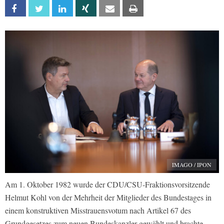
Facebook
Twitter
Linkedin
Xing
Email
Print
IMAGO / IPON
Am 1. Oktober 1982 wurde der CDU/CSU-Fraktionsvorsitzende
Helmut Kohl von der Mehrheit der Mitglieder des Bundestages in
einem konstruktiven Misstrauensvotum nach Artikel 67 des
Grundgesetzes zum neuen Bundeskanzler gewählt und brachte