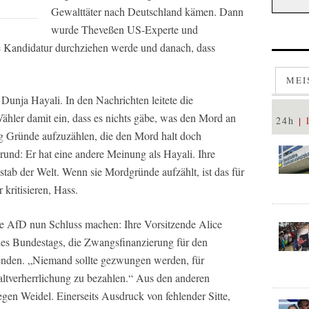
Gewalttäter nach Deutschland kämen. Dann
wurde Theveßen US-Experte und
e Kandidatur durchziehen werde und danach, dass
MEI
unja Hayali. In den Nachrichten leitete die
ähler damit ein, dass es nichts gäbe, was den Mord an
24h
g Gründe aufzuzählen, die den Mord halt doch
rund: Er hat eine andere Meinung als Hayali. Ihre
tab der Welt. Wenn sie Mordgründe aufzählt, ist das für
 kritisieren, Hass.
die AfD nun Schluss machen: Ihre Vorsitzende Alice
 des Bundestags, die Zwangsfinanzierung für den
eenden. „Niemand sollte gezwungen werden, für
verherrlichung zu bezahlen.“ Aus den anderen
gen Weidel. Einerseits Ausdruck von fehlender Sitte,