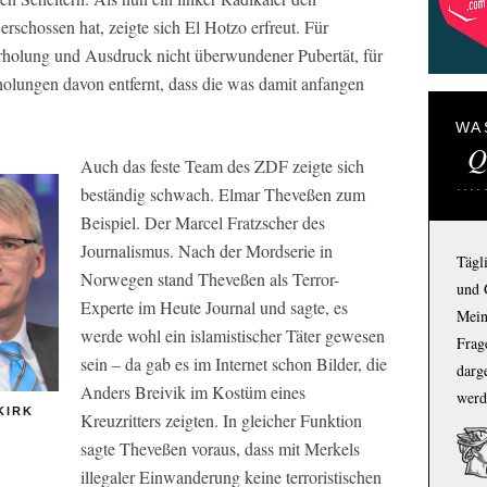
erschossen hat, zeigte sich El Hotzo erfreut. Für
rholung und Ausdruck nicht überwundener Pubertät, für
olungen davon entfernt, dass die was damit anfangen
WA
Q
Auch das feste Team des ZDF zeigte sich
beständig schwach. Elmar Theveßen zum
Beispiel. Der Marcel Fratzscher des
Journalismus. Nach der Mordserie in
Tägl
Norwegen stand Theveßen als Terror-
und 
Experte im Heute Journal und sagte, es
Mein
werde wohl ein islamistischer Täter gewesen
Frage
sein – da gab es im Internet schon Bilder, die
darg
Anders Breivik im Kostüm eines
werd
KIRK
Kreuzritters zeigten. In gleicher Funktion
sagte Theveßen voraus, dass mit Merkels
illegaler Einwanderung keine terroristischen