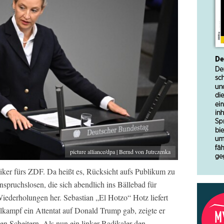
picture alliance/dpa | Bernd von Jutrczenka
miker fürs ZDF. Da heißt es, Rücksicht aufs Publikum zu
pruchslosen, die sich abendlich ins Bällebad für
ederholungen her. Sebastian „El Hotzo“ Hotz liefert
lkampf ein Attentat auf Donald Trump gab, zeigte er
sen Scheitern. Als nun ein linker Radikaler den