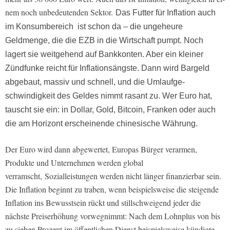
nem noch unbedeutenden Sektor.
Das Futter für Inflation auch
im Konsumbereich ist schon da – die ungeheure
Geldmenge, die die EZB in die Wirtschaft pumpt. Noch
lagert sie weitgehend auf Bankkonten. Aber ein kleiner
Zündfunke reicht für Inflations­ängste. Dann wird Bargeld
abgebaut, massiv und schnell, und die Umlaufge­
schwindigkeit des Geldes nimmt rasant zu. Wer Euro hat,
tauscht sie ein: in Dol­lar, Gold, Bitcoin, Franken oder auch
die am Horizont erscheinende chinesi­sche Währung.
Der Euro wird dann abgewertet, Euro­pas Bürger verarmen,
Produkte und Unternehmen werden global
verramscht, Sozialleistungen werden nicht länger finanzierbar sein.
Die Inflation beginnt zu traben, wenn beispielsweise die steigende
Inflation ins Bewusstsein rückt und stillschweigend jeder die
nächste Preiserhöhung vorwegnimmt: Nach dem Lohnplus von bis
zu sieben Prozent im öffentlichen Dienst bei­spielsweise kündigte