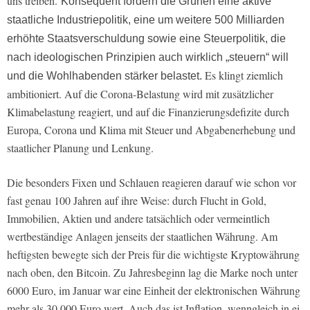
uns treiben.
Konsequent fordern die Grünen eine aktive
staatliche Industriepolitik, eine um weitere 500 Milliarden
erhöhte Staatsverschuldung sowie eine Steuer­politik, die
nach ideologischen Prinzi­pien auch wirklich „steuern“ will
Es klingt ziemlich
und die Wohlhabenden stärker belastet.
ambitioniert. Auf die Corona­-Belastung wird mit zusätz­licher
Klimabelastung reagiert, und auf die Finanzierungsdefizite durch
Euro­pa, Corona und Klima mit Steuer­ und Abgabenerhebung und
staatlicher Pla­nung und Lenkung.
Die beson­ders Fixen und Schlauen reagieren darauf wie schon vor
fast genau 100 Jahren auf ihre Weise: durch Flucht in Gold,
Immobilien, Ak­tien und andere tatsächlich oder ver­meintlich
wertbeständige Anlagen jenseits der staatlichen Währung. Am
heftigsten bewegte sich der Preis für die wichtigste Kryptowährung
nach oben, den Bitcoin. Zu Jahresbeginn lag die Marke noch unter
6000 Euro, im Janu­ar war eine Einheit der elektronischen Währung
mehr als 30 000 Euro wert. Auch das ist Inflation, wenngleich in ei­