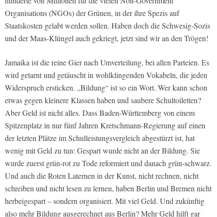
hunderte von Millionen für die vielen Non-Government
Organisations (NGOs) der Grünen, in der ihre Spezis auf
Staatskosten gelabt werden sollen. Haben doch die Schwesig-Sozis
und der Maas-Klüngel auch gekriegt, jetzt sind wir an den Trögen!
Jamaika ist die reine Gier nach Umverteilung, bei allen Parteien. Es
wird getarnt und getäuscht in wohlklingenden Vokabeln, die jeden
Widerspruch ersticken. „Bildung“ ist so ein Wort. Wer kann schon
etwas gegen kleinere Klassen haben und saubere Schultoiletten?
Aber Geld ist nicht alles. Dass Baden-Württemberg von einem
Spitzenplatz in nur fünf Jahren Kretschmann-Regierung auf einen
der letzten Plätze im Schulleistungsvergleich abgestürzt ist, hat
wenig mit Geld zu tun: Gespart wurde nicht an der Bildung. Sie
wurde zuerst grün-rot zu Tode reformiert und danach grün-schwarz.
Und auch die Roten Laternen in der Kunst, nicht rechnen, nicht
schreiben und nicht lesen zu lernen, haben Berlin und Bremen nicht
herbeigespart – sondern organisiert. Mit viel Geld. Und zukünftig
also mehr Bildung ausgerechnet aus Berlin? Mehr Geld hilft gar