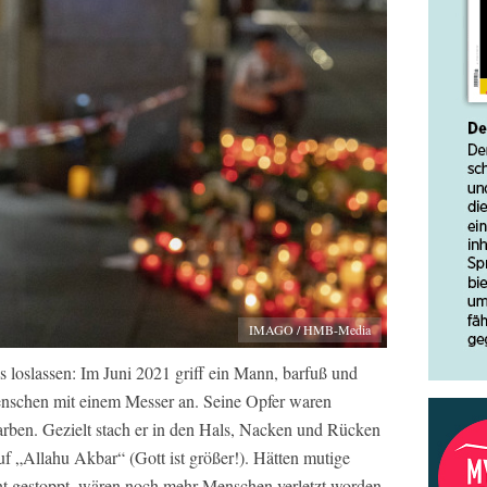
IMAGO / HMB-Media
 loslassen: Im Juni 2021 griff ein Mann, barfuß und
nschen mit einem Messer an. Seine Opfer waren
arben. Gezielt stach er in den Hals, Nacken und Rücken
ruf „Allahu Akbar“ (Gott ist größer!). Hätten mutige
cht gestoppt, wären noch mehr Menschen verletzt worden