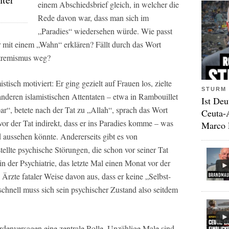
einem Abschiedsbrief gleich, in welcher die
Rede davon war, dass man sich im
„Paradies“ wiedersehen würde. Wie passt
r mit einem „Wahn“ erklären? Fällt durch das Wort
xtremismus weg?
stisch motiviert: Er ging gezielt auf Frauen los, zielte
STURM 
nderen islamistischen Attentaten – etwa in Rambouillet
Ist Deu
ar“, betete nach der Tat zu „Allah“, sprach das Wort
Ceuta-
vor der Tat indirekt, dass er ins Paradies komme – was
Marco 
 aussehen könnte. Andererseits gibt es von
ellte psychische Störungen, die schon vor seiner Tat
in der Psychiatrie, das letzte Mal einen Monat vor der
Ärzte fataler Weise davon aus, dass er keine „Selbst-
chnell muss sich sein psychischer Zustand also seitdem
rdenversagen eine zentrale Rolle. Unzählige Male sind