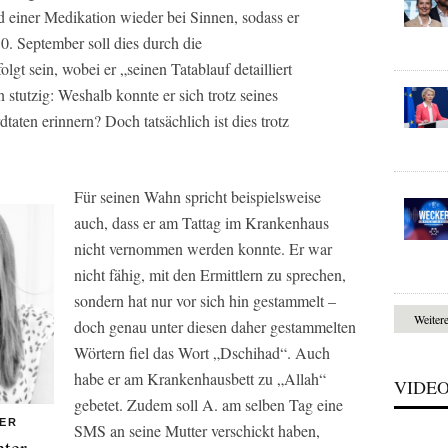
d einer Medikation wieder bei Sinnen, sodass er
. September soll dies durch die
gt sein, wobei er „seinen Tatablauf detailliert
 stutzig: Weshalb konnte er sich trotz seines
taten erinnern? Doch tatsächlich ist dies trotz
Für seinen Wahn spricht beispielsweise
auch, dass er am Tattag im Krankenhaus
nicht vernommen werden konnte. Er war
nicht fähig, mit den Ermittlern zu sprechen,
sondern hat nur vor sich hin gestammelt –
Weiter
doch genau unter diesen daher gestammelten
Wörtern fiel das Wort „Dschihad“. Auch
habe er am Krankenhausbett zu „Allah“
VIDE
gebetet. Zudem soll A. am selben Tag eine
IER
SMS an seine Mutter verschickt haben,
ter