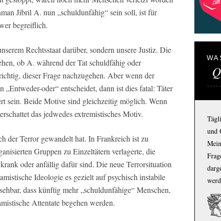
an Jibril A. nun „schuldunfähig“ sein soll, ist für
er begreiflich.
nserem Rechtsstaat darüber, sondern unsere Justiz. Die
WA
ehen, ob A. während der Tat schuldfähig oder
Q
richtig, dieser Frage nachzugehen. Aber wenn der
 „Entweder-oder“ entscheidet, dann ist dies fatal: Täter
ert sein. Beide Motive sind gleichzeitig möglich. Wenn
erschattet das jedwedes extremistisches Motiv.
Tägl
und 
h der Terror gewandelt hat. In Frankreich ist zu
Mein
anisierten Gruppen zu Einzeltätern verlagerte, die
Frage
krank oder anfällig dafür sind. Die neue Terrorsituation
darg
lamistische Ideologie es gezielt auf psychisch instabile
werd
ssehbar, dass künftig mehr „schuldunfähige“ Menschen,
lamistische Attentate begehen werden.