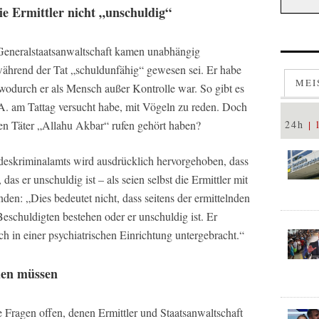
ie Ermittler nicht „unschuldig“
Generalstaatsanwaltschaft kamen unabhängig
ährend der Tat „schuldunfähig“ gewesen sei. Er habe
MEI
odurch er als Mensch außer Kontrolle war. So gibt es
 am Tattag versucht habe, mit Vögeln zu reden. Doch
den Täter „Allahu Akbar“ rufen gehört haben?
24h
ndeskriminalamts wird ausdrücklich hervorgehoben, dass
das er unschuldig ist – als seien selbst die Ermittler mit
den: „Dies bedeutet nicht, dass seitens der ermittelnden
Beschuldigten bestehen oder er unschuldig ist. Er
och in einer psychiatrischen Einrichtung untergebracht.“
den müssen
e Fragen offen, denen Ermittler und Staatsanwaltschaft