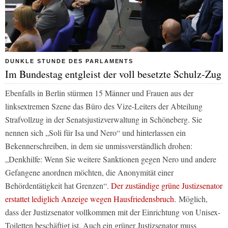
DUNKLE STUNDE DES PARLAMENTS
Im Bundestag entgleist der voll besetzte Schulz-Zug
Ebenfalls in Berlin stürmen 15 Männer und Frauen aus der
linksextremen Szene das Büro des Vize-Leiters der Abteilung
Strafvollzug in der Senatsjustizverwaltung in Schöneberg. Sie
nennen sich „Soli für Isa und Nero“ und hinterlassen ein
Bekennerschreiben, in dem sie unmissverständlich drohen:
„Denkhilfe: Wenn Sie weitere Sanktionen gegen Nero und andere
Gefangene anordnen möchten, die Anonymität einer
Behördentätigkeit hat Grenzen“.
Der zuständige grüne Justizsenator
erstattet lediglich Anzeige wegen Hausfriedensbruch.
Möglich,
dass der Justizsenator vollkommen mit der Einrichtung von Unisex-
Toiletten beschäftigt ist. Auch ein grüner Justizsenator muss