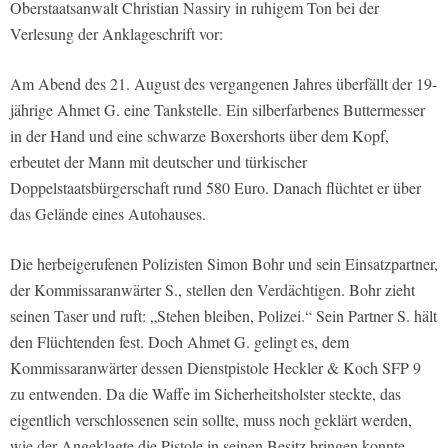
Oberstaatsanwalt Christian Nassiry in ruhigem Ton bei der
Verlesung der Anklageschrift vor:
Am Abend des 21. August des vergangenen Jahres überfällt der 19-
jährige Ahmet G. eine Tankstelle. Ein silberfarbenes Buttermesser
in der Hand und eine schwarze Boxershorts über dem Kopf,
erbeutet der Mann mit deutscher und türkischer
Doppelstaatsbürgerschaft rund 580 Euro. Danach flüchtet er über
das Gelände eines Autohauses.
Die herbeigerufenen Polizisten Simon Bohr und sein Einsatzpartner,
der Kommissaranwärter S., stellen den Verdächtigen. Bohr zieht
seinen Taser und ruft: „Stehen bleiben, Polizei.“ Sein Partner S. hält
den Flüchtenden fest. Doch Ahmet G. gelingt es, dem
Kommissaranwärter dessen Dienstpistole Heckler & Koch SFP 9
zu entwenden. Da die Waffe im Sicherheitsholster steckte, das
eigentlich verschlossenen sein sollte, muss noch geklärt werden,
wie der Angeklagte die Pistole in seinen Besitz bringen konnte.