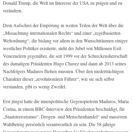
Donald Trump, die Welt im Interesse der USA zu prägen und zu
verändern.
Dem Aufschrei der Empörung in weiten Teilen der Welt über die
„Missachtung internationalen Rechts“ und einer „regelbasierten
Weltordnung“, die bislang vor allem in den Wunschträumen einiger
westlicher Politiker existierte, steht der Jubel von Millionen Exil-
Venezuelern gegenüber, die seit 1999 vor der Schreckensherrschaft
des damaligen Präsidenten Hugo Chavez und dann ab 2013 seines
Nachfolgers Maduros fliehen mussten. Über den niederträchtigen
Charakter dieser „revolutionären Führer“, wie sie sich selbst
verstanden, gibt es wenig Zweifel.
Erst jüngst hatte die innenpolitische Gegenspielerin Maduros, Maria
Corina, in einem BBC-Interview den Präsidenten beschuldigt, für
„Staatsterrorismus“, Drogen- und Menschenhandel“ und massivem
Wahlbetrug persönlich verantwortlich zu sein. Die 58-jährige
Venezolanerin war erst im Dezember der Friedensnobelpreis wegen