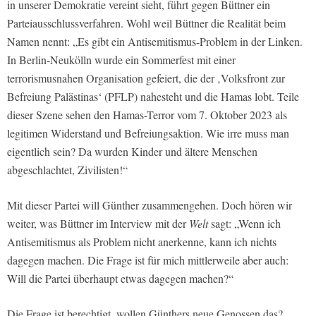
in unserer Demokratie vereint sieht, führt gegen Büttner ein
Parteiausschlussverfahren. Wohl weil Büttner die Realität beim
Namen nennt: „Es gibt ein Antisemitismus-Problem in der Linken.
In Berlin-Neukölln wurde ein Sommerfest mit einer
terrorismusnahen Organisation gefeiert, die der ‚Volksfront zur
Befreiung Palästinas‘ (PFLP) nahesteht und die Hamas lobt. Teile
dieser Szene sehen den Hamas-Terror vom 7. Oktober 2023 als
legitimen Widerstand und Befreiungsaktion. Wie irre muss man
eigentlich sein? Da wurden Kinder und ältere Menschen
abgeschlachtet, Zivilisten!“
Mit dieser Partei will Günther zusammengehen. Doch hören wir
weiter, was Büttner im Interview mit der
Welt
sagt: „Wenn ich
Antisemitismus als Problem nicht anerkenne, kann ich nichts
dagegen machen. Die Frage ist für mich mittlerweile aber auch:
Will die Partei überhaupt etwas dagegen machen?“
Die Frage ist berechtigt, wollen Günthers neue Genossen das?