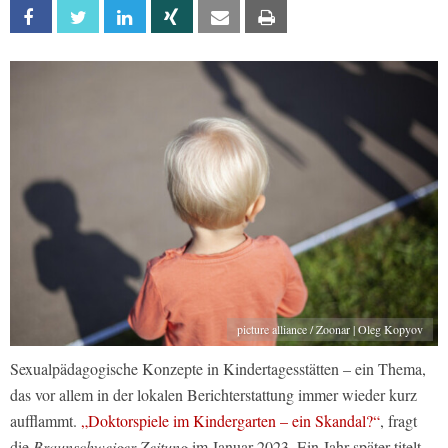
Facebook
Twitter
Linkedin
Xing
Email
Print
picture alliance / Zoonar | Oleg Kopyov
Sexualpädagogische Konzepte in Kindertagesstätten – ein Thema,
das vor allem in der lokalen Berichterstattung immer wieder kurz
aufflammt.
„Doktorspiele im Kindergarten – ein Skandal?“
, fragt
die
Braunschweiger Zeitung
im Januar 2023. Ein Jahr später titelt