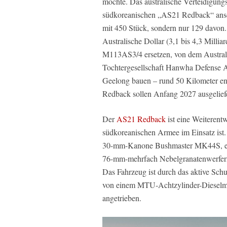
möchte. Das australische Verteidigungs
südkoreanischen „AS21 Redback“ ansch
mit 450 Stück, sondern nur 129 davon.
Australische Dollar (3,1 bis 4,3 Milli
M113AS3/4 ersetzen, von dem Australi
Tochtergesellschaft Hanwha Defense A
Geelong bauen – rund 50 Kilometer en
Redback sollen Anfang 2027 ausgelief
Der
AS21 Redback
ist eine Weiterent
südkoreanischen Armee im Einsatz ist.
30-mm-Kanone Bushmaster MK44S, e
76-mm-mehrfach Nebelgranatenwerfern
Das Fahrzeug ist durch das aktive Schu
von einem MTU-Achtzylinder-Dieselmo
angetrieben.