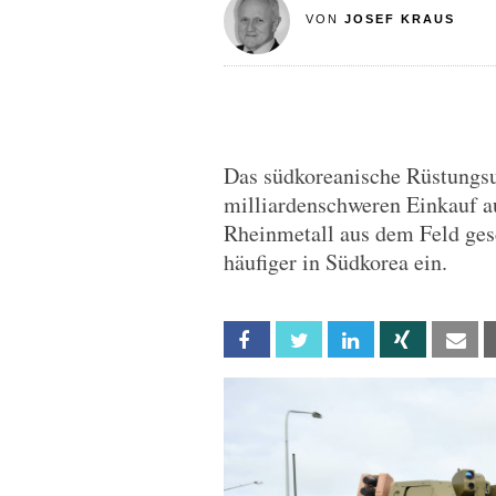
VON
JOSEF KRAUS
Das südkoreanische Rüstungs
milliardenschweren Einkauf a
Rheinmetall aus dem Feld ge
häufiger in Südkorea ein.
Facebook
Twitter
Linkedin
Xing
Em