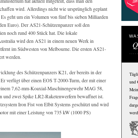
ministerium hat aktuell mitgeteilt, dass man den
affen wird. Allerdings nicht wie ursprünglich geplant
 Es geht um ein Volumen von fünf bis sieben Milliarden
arden Euro). Der AS21-Schützenpanzer soll den
en noch rund 400 Stück hat. Die lokale
WA
ustralia wird den AS21 in einem neuen Werk in
Q
tfernt im Südwesten von Melbourne. Die ersten AS21-
ert werden.
wicklung des Schützenpanzers K21, der bereits in der
Tägl
 Er verfügt über einen EOS T-2000-Turm, der mit einer
und 
inem 7,62-mm-Koaxial-Maschinengewehr MAG 58,
Mein
 und zwei Spike LR2-Raketenwerfern bewaffnet ist.
Frage
tzsystem Iron Fist von Elbit Systems geschützt und wird
darg
tor mit einer Leistung von 735 kW (1000 PS)
werd