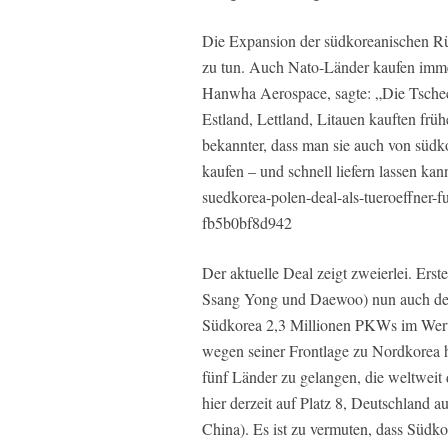
Die Expansion der südkoreanischen Rüst
zu tun. Auch Nato-Länder kaufen imme
Hanwha Aerospace, sagte: „Die Tschec
Estland, Lettland, Litauen kauften frü
bekannter, dass man sie auch von süd
kaufen – und schnell liefern lassen ka
suedkorea-polen-deal-als-tueroeffner-
fb5b0bf8d942
Der aktuelle Deal zeigt zweierlei. Ers
Ssang Yong und Daewoo) nun auch den 
Südkorea 2,3 Millionen PKWs im Wert 
wegen seiner Frontlage zu Nordkorea ho
fünf Länder zu gelangen, die weltweit 
hier derzeit auf Platz 8, Deutschland 
China). Es ist zu vermuten, dass Südko