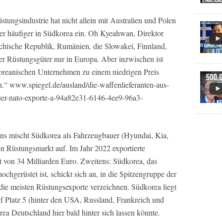
ungsindustrie hat nicht allein mit Australien und Polen
r häufiger in Südkorea ein. Oh Kyeahwan, Direktor
hische Republik, Rumänien, die Slowakei, Finnland,
her Rüstungsgüter nur in Europa. Aber inzwischen ist
koreanischen Unternehmen zu einem niedrigen Preis
nn.“ www.spiegel.de/ausland/die-waffenlieferanten-aus-
fuer-nato-exporte-a-94a82e31-6146-4ee9-96a3-
tens mischt Südkorea als Fahrzeugbauer (Hyundai, Kia,
Rüstungsmarkt auf. Im Jahr 2022 exportierte
von 34 Milliarden Euro. Zweitens: Südkorea, das
chgerüstet ist, schickt sich an, in die Spitzengruppe der
die meisten Rüstungsexporte verzeichnen. Südkorea liegt
auf Platz 5 (hinter den USA, Russland, Frankreich und
rea Deutschland hier bald hinter sich lassen könnte.