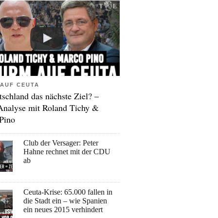
AUF CEUTA
tschland das nächste Ziel? –
Analyse mit Roland Tichy &
Pino
Club der Versager: Peter
Hahne rechnet mit der CDU
ab
Ceuta-Krise: 65.000 fallen in
die Stadt ein – wie Spanien
ein neues 2015 verhindert