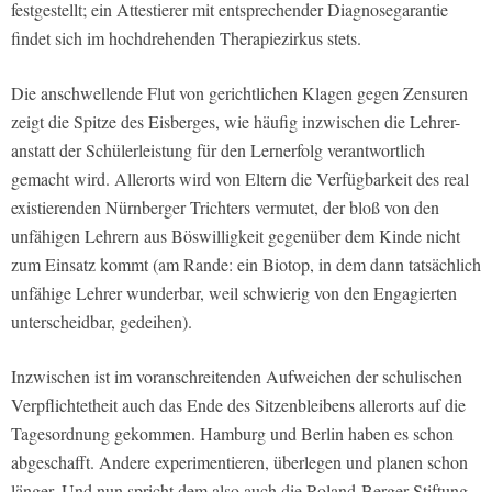
festgestellt; ein Attestierer mit entsprechender Diagnosegarantie
findet sich im hochdrehenden Therapiezirkus stets.
Die anschwellende Flut von gerichtlichen Klagen gegen Zensuren
zeigt die Spitze des Eisberges, wie häufig inzwischen die Lehrer-
anstatt der Schülerleistung für den Lernerfolg verantwortlich
gemacht wird. Allerorts wird von Eltern die Verfügbarkeit des real
existierenden Nürnberger Trichters vermutet, der bloß von den
unfähigen Lehrern aus Böswilligkeit gegenüber dem Kinde nicht
zum Einsatz kommt (am Rande: ein Biotop, in dem dann tatsächlich
unfähige Lehrer wunderbar, weil schwierig von den Engagierten
unterscheidbar, gedeihen).
Inzwischen ist im voranschreitenden Aufweichen der schulischen
Verpflichtetheit auch das Ende des Sitzenbleibens allerorts auf die
Tagesordnung gekommen. Hamburg und Berlin haben es schon
abgeschafft. Andere experimentieren, überlegen und planen schon
länger. Und nun spricht dem also auch die Roland-Berger-Stiftung