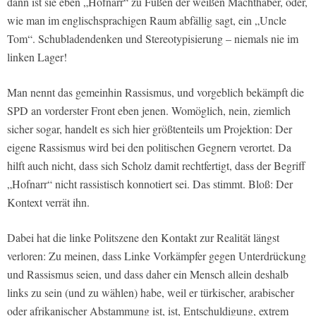
dann ist sie eben „Hofnarr“ zu Füßen der weißen Machthaber, oder,
wie man im englischsprachigen Raum abfällig sagt, ein „Uncle
Tom“. Schubladendenken und Stereotypisierung – niemals nie im
linken Lager!
Man nennt das gemeinhin Rassismus, und vorgeblich bekämpft die
SPD an vorderster Front eben jenen. Womöglich, nein, ziemlich
sicher sogar, handelt es sich hier größtenteils um Projektion: Der
eigene Rassismus wird bei den politischen Gegnern verortet. Da
hilft auch nicht, dass sich Scholz damit rechtfertigt, dass der Begriff
„Hofnarr“ nicht rassistisch konnotiert sei. Das stimmt. Bloß: Der
Kontext verrät ihn.
Dabei hat die linke Politszene den Kontakt zur Realität längst
verloren: Zu meinen, dass Linke Vorkämpfer gegen Unterdrückung
und Rassismus seien, und dass daher ein Mensch allein deshalb
links zu sein (und zu wählen) habe, weil er türkischer, arabischer
oder afrikanischer Abstammung ist, ist, Entschuldigung, extrem