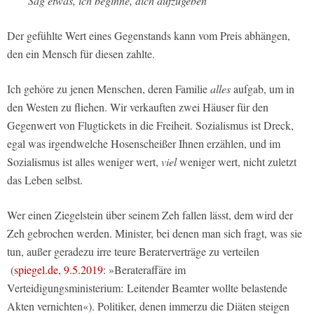
Sag etwas, ich beginne, dich aufzugeben
Der gefühlte Wert eines Gegenstands kann vom Preis abhängen,
den ein Mensch für diesen zahlte.
Ich gehöre zu jenen Menschen, deren Familie
alles
aufgab, um in
den Westen zu fliehen. Wir verkauften zwei Häuser für den
Gegenwert von Flugtickets in die Freiheit. Sozialismus ist Dreck,
egal was irgendwelche Hosenscheißer Ihnen erzählen, und im
Sozialismus ist alles weniger wert,
viel
weniger wert, nicht zuletzt
das Leben selbst.
Wer einen Ziegelstein über seinem Zeh fallen lässt, dem wird der
Zeh gebrochen werden. Minister, bei denen man sich fragt, was sie
tun, außer geradezu irre teure Beraterverträge zu verteilen
(
spiegel.de, 9.5.2019
: »Berateraffäre im
Verteidigungsministerium: Leitender Beamter wollte belastende
Akten vernichten«). Politiker, denen immerzu die Diäten steigen