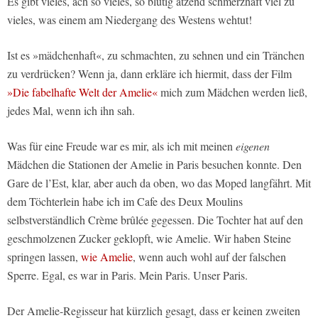
Es gibt vieles, ach so vieles, so blutig ätzend schmerzhaft viel zu
vieles, was einem am Niedergang des Westens wehtut!
Ist es »mädchenhaft«, zu schmachten, zu sehnen und ein Tränchen
zu verdrücken? Wenn ja, dann erkläre ich hiermit, dass der Film
»Die fabelhafte Welt der Amelie«
mich zum Mädchen werden ließ,
jedes Mal, wenn ich ihn sah.
Was für eine Freude war es mir, als ich mit meinen
eigenen
Mädchen die Stationen der Amelie in Paris besuchen konnte. Den
Gare de l’Est, klar, aber auch da oben, wo das Moped langfährt. Mit
dem Töchterlein habe ich im Cafe des Deux Moulins
selbstverständlich Crème brûlée gegessen. Die Tochter hat auf den
geschmolzenen Zucker geklopft, wie Amelie. Wir haben Steine
springen lassen,
wie Amelie
, wenn auch wohl auf der falschen
Sperre. Egal, es war in Paris. Mein Paris. Unser Paris.
Der Amelie-Regisseur hat kürzlich gesagt, dass er keinen zweiten