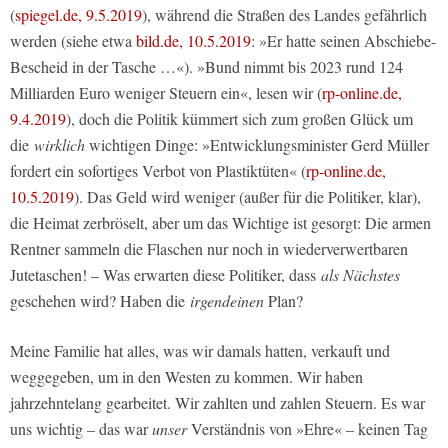
(
spiegel.de, 9.5.2019
), während die Straßen des Landes gefährlich
werden (siehe etwa
bild.de, 10.5.2019
: »Er hatte seinen Abschiebe-
Bescheid in der Tasche …«). »Bund nimmt bis 2023 rund 124
Milliarden Euro weniger Steuern ein«, lesen wir (
rp-online.de,
9.4.2019
), doch die Politik kümmert sich zum großen Glück um
die
wirklich
wichtigen Dinge: »Entwicklungsminister Gerd Müller
fordert ein sofortiges Verbot von Plastiktüten« (
rp-online.de,
10.5.2019
). Das Geld wird weniger (außer für die Politiker, klar),
die Heimat zerbröselt, aber um das Wichtige ist gesorgt: Die armen
Rentner sammeln die Flaschen nur noch in wiederverwertbaren
Jutetaschen! – Was erwarten diese Politiker, dass
als Nächstes
geschehen wird? Haben die
irgendeinen
Plan?
Meine Familie hat alles, was wir damals hatten, verkauft und
weggegeben, um in den Westen zu kommen. Wir haben
jahrzehntelang gearbeitet. Wir zahlten und zahlen Steuern. Es war
uns wichtig – das war
unser
Verständnis von »Ehre« – keinen Tag