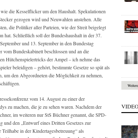
r wie die Kesselflicker um den Haushalt. Spekulationen
 Stecker gezogen wird und Neuwahlen anstehen. Alle
ten, die Politiker aller Parteien, wie der Streit beigelegt
 hat. Schließlich soll der Bundeshaushalt in der 37.
 September und 13. September in den Bundestag
er vom Bundeskabinett beschlossen und an die
en Hütchenspielertricks der Ampel – ich nehme das
pieler beleidigen – gehört, bestimmte Gesetze so spät als
n, um den Abgeordneten die Möglichkeit zu nehmen,
chäftigen.
Weiter
ressekonferenz vom 14. August zu einer der
VIDE
edys zu machen, die je zu sehen waren. Nachdem der
üchner, im weiteren nur StS Büchner genannt, die SPD-
und den „Entwurf eines Dritten Gesetzes zur
r Teilhabe in der Kindertagesbetreuung“ als