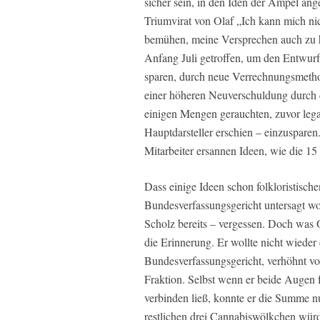
sicher sein, in den Iden der Ampel ang
Triumvirat von Olaf „Ich kann mich ni
bemühen, meine Versprechen auch zu h
Anfang Juli getroffen, um den Entwurf 
sparen, durch neue Verrechnungsmeth
einer höheren Neuverschuldung durch
einigen Mengen gerauchten, zuvor lega
Hauptdarsteller erschien – einzusparen
Mitarbeiter ersannen Ideen, wie die 1
Dass einige Ideen schon folkloristisc
Bundesverfassungsgericht untersagt wo
Scholz bereits – vergessen. Doch was Ol
die Erinnerung. Er wollte nicht wied
Bundesverfassungsgericht, verhöhnt v
Fraktion. Selbst wenn er beide Augen f
verbinden ließ, konnte er die Summe nu
restlichen drei Cannabiswölkchen würde