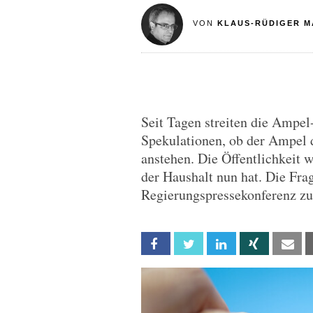
VON
KLAUS-RÜDIGER M
Seit Tagen streiten die Ampel
Spekulationen, ob der Ampel 
anstehen. Die Öffentlichkeit 
der Haushalt nun hat. Die Fra
Regierungspressekonferenz z
Facebook
Twitter
Linkedin
Xing
Em