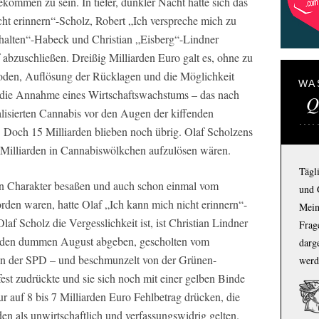
ekommen zu sein. In tiefer, dunkler Nacht hatte sich das
cht erinnern“-Scholz, Robert „Ich verspreche mich zu
alten“-Habeck und Christian „Eisberg“-Lindner
abzuschließen. Dreißig Milliarden Euro galt es, ohne zu
oden, Auflösung der Rücklagen und die Möglichkeit
WA
 die Annahme eines Wirtschaftswachstums – das nach
Q
lisierten Cannabis vor den Augen der kiffenden
. Doch 15 Milliarden blieben noch übrig. Olaf Scholzens
5 Milliarden in Cannabiswölkchen aufzulösen wären.
Tägl
hen Charakter besaßen und auch schon einmal vom
und 
rden waren, hatte Olaf „Ich kann mich nicht erinnern“-
Mein
af Scholz die Vergesslichkeit ist, ist Christian Lindner
Frage
er den dummen August abgeben, gescholten vom
darg
on der SPD – und beschmunzelt von der Grünen-
werd
est zudrückte und sie sich noch mit einer gelben Binde
r auf 8 bis 7 Milliarden Euro Fehlbetrag drücken, die
n als unwirtschaftlich und verfassungswidrig gelten.