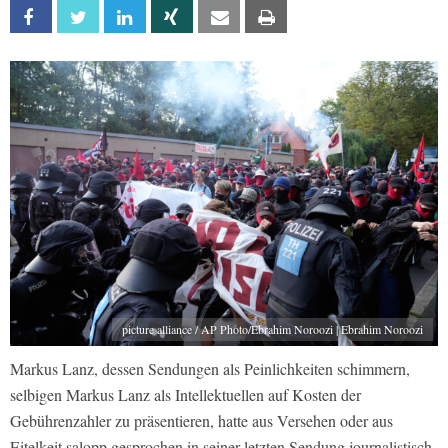
Facebook
Twitter
Linkedin
Xing
Email
Print
picture alliance / AP Photo/Ebrahim Noroozi | Ebrahim Noroozi
Markus Lanz, dessen Sendungen als Peinlichkeiten schimmern,
selbigen Markus Lanz als Intellektuellen auf Kosten der
Gebührenzahler zu präsentieren, hatte aus Versehen oder aus
Eitelkeit salopp gesprochen in seiner letzten Sendung journalistisch