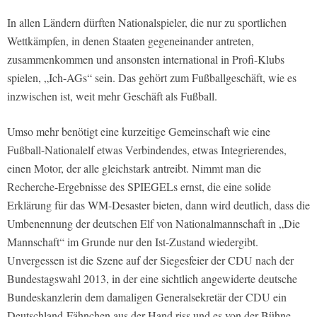
In allen Ländern dürften Nationalspieler, die nur zu sportlichen
Wettkämpfen, in denen Staaten gegeneinander antreten,
zusammenkommen und ansonsten international in Profi-Klubs
spielen, „Ich-AGs“ sein. Das gehört zum Fußballgeschäft, wie es
inzwischen ist, weit mehr Geschäft als Fußball.
Umso mehr benötigt eine kurzeitige Gemeinschaft wie eine
Fußball-Nationalelf etwas Verbindendes, etwas Integrierendes,
einen Motor, der alle gleichstark antreibt. Nimmt man die
Recherche-Ergebnisse des SPIEGELs ernst, die eine solide
Erklärung für das WM-Desaster bieten, dann wird deutlich, dass die
Umbenennung der deutschen Elf von Nationalmannschaft in „Die
Mannschaft“ im Grunde nur den Ist-Zustand wiedergibt.
Unvergessen ist die Szene auf der Siegesfeier der CDU nach der
Bundestagswahl 2013, in der eine sichtlich angewiderte deutsche
Bundeskanzlerin dem damaligen Generalsekretär der CDU ein
Deutschland-Fähnchen aus der Hand riss und es von der Bühne