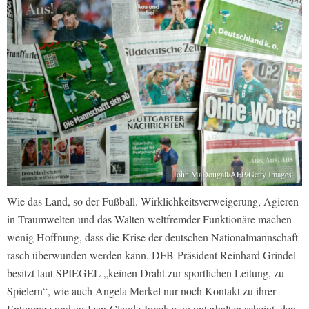
John MaDougall/AFP/Getty Images
Wie das Land, so der Fußball. Wirklichkeitsverweigerung, Agieren
in Traumwelten und das Walten weltfremder Funktionäre machen
wenig Hoffnung, dass die Krise der deutschen Nationalmannschaft
rasch überwunden werden kann. DFB-Präsident Reinhard Grindel
besitzt laut SPIEGEL „keinen Draht zur sportlichen Leitung, zu
Spielern“, wie auch Angela Merkel nur noch Kontakt zu ihrer
Entourage und zu Jean-Claude Juncker zu unterhalten scheint, den