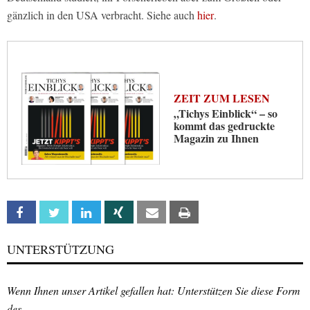
gänzlich in den USA verbracht. Siehe auch
hier
.
ZEIT ZUM LESEN
„Tichys Einblick“ – so
kommt das gedruckte
Magazin zu Ihnen
Facebook
Twitter
Linkedin
Xing
Email
Print
UNTERSTÜTZUNG
Wenn Ihnen unser Artikel gefallen hat: Unterstützen Sie diese Form
des