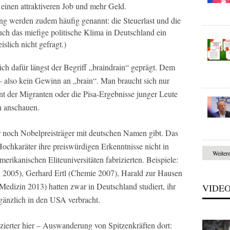
einen attraktiveren Job und mehr Geld.
g werden zudem häufig genannt: die Steuerlast und die
ch das miefige politische Klima in Deutschland ein
slich nicht gefragt.)
ch dafür längst der Begriff „braindrain“ geprägt. Dem
– also kein Gewinn an „brain“. Man braucht sich nur
t der Migranten oder die Pisa-Ergebnisse junger Leute
n anschauen.
r noch Nobelpreisträger mit deutschen Namen gibt. Das
 Hochkaräter ihre preiswürdigen Erkenntnisse nicht in
Weiter
rikanischen Eliteuniversitäten fabrizierten. Beispiele:
 2005), Gerhard Ertl (Chemie 2007), Harald zur Hausen
dizin 2013) hatten zwar in Deutschland studiert, ihr
VIDE
gänzlich in den USA verbracht.
ierter hier – Auswanderung von Spitzenkräften dort: