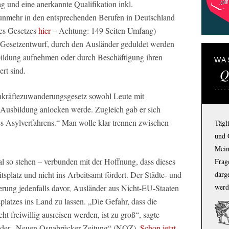
ag und eine anerkannte Qualifikation inkl.
nunmehr in den entsprechenden Berufen in Deutschland
des Gesetzes
hier
– Achtung: 149 Seiten Umfang)
 Gesetzentwurf, durch den Ausländer geduldet werden
usbildung aufnehmen oder durch Beschäftigung ihren
WA
ert sind.
Q
hkräftezuwanderungsgesetz sowohl Leute mit
 Ausbildung anlocken werde. Zugleich gab er sich
 des Asylverfahrens.“ Man wolle klar trennen zwischen
Tägl
und 
Mein
 so stehen – verbunden mit der Hoffnung, dass dieses
Frage
platz und nicht ins Arbeitsamt fördert. Der Städte- und
darg
werd
ung jedenfalls davor, Ausländer aus Nicht-EU-Staaten
latzes ins Land zu lassen. „Die Gefahr, dass die
ht freiwillig ausreisen werden, ist zu groß“, sagte
 der „Neuen Osnabrücker Zeitung“ (NOZ).
Schon jetzt