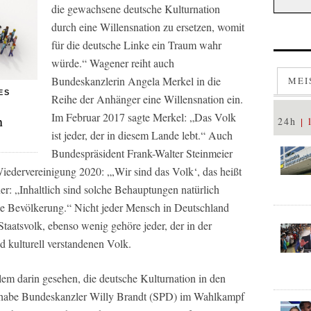
die gewachsene deutsche Kulturnation
durch eine Willensnation zu ersetzen, womit
für die deutsche Linke ein Traum wahr
würde.“ Wagener reiht auch
Bundeskanzlerin Angela Merkel in die
MEI
ES
Reihe der Anhänger eine Willensnation ein.
Im Februar 2017 sagte Merkel: „Das Volk
n
24h
ist jeder, der in diesem Lande lebt.“ Auch
Bundespräsident Frank-Walter Steinmeier
iedervereinigung 2020: „,Wir sind das Volk‘, das heißt
er: „Inhaltlich sind solche Behauptungen natürlich
 die Bevölkerung.“ Nicht jeder Mensch in Deutschland
taatsvolk, ebenso wenig gehöre jeder, der in der
d kulturell verstandenen Volk.
lem darin gesehen, die deutsche Kulturnation in den
So habe Bundeskanzler Willy Brandt (SPD) im Wahlkampf