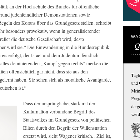
olitik an der Hochschule des Bundes für öffentliche
grund judenfeindlicher Demonstrationen sowie
geln des Korans über das Grundgesetz stellen, schreibt
hr besonders provokativ, wenn in generalisierender
WA
reller die deutsche Gesellschaft wird, desto
Q
scher wird sie.“ Die Einwanderung in die Bundesrepublik
eis erfolgt, der Israel und dem Judentum feindlich
m alles dominierenden „Kampf gegen rechts“ merken die
ten offensichtlich gar nicht, dass sie aus den
Tägl
lernt haben. Sie sehen sich als moralische Avantgarde,
und 
eutschen ist.“
Mein
Frage
Dass der ursprüngliche, stark mit der
darg
Kulturnation verbundene Begriff des
werd
Staatsvolkes im Grundgesetz von politischen
Eliten durch den Begriff der Willensnation
ersetzt wird, sieht Wagener kritisch. „Ziel ist,