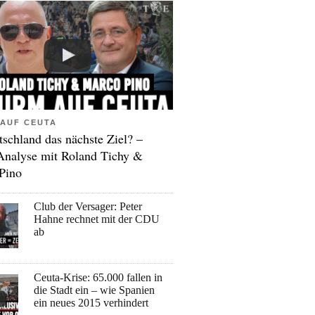
AUF CEUTA
tschland das nächste Ziel? –
Analyse mit Roland Tichy &
Pino
Club der Versager: Peter
Hahne rechnet mit der CDU
ab
Ceuta-Krise: 65.000 fallen in
die Stadt ein – wie Spanien
ein neues 2015 verhindert