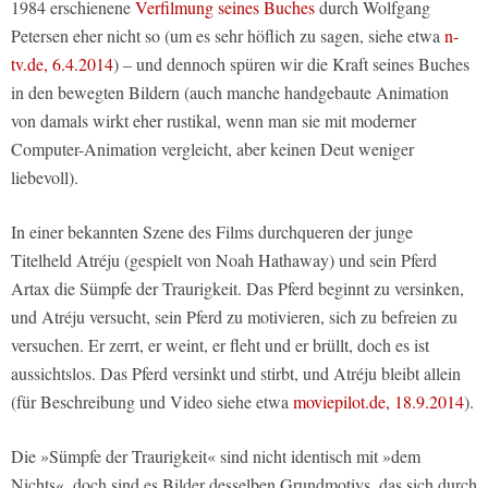
1984 erschienene
Verfilmung seines Buches
durch Wolfgang
Petersen eher nicht so (um es sehr höflich zu sagen, siehe etwa
n-
tv.de, 6.4.2014
) – und dennoch spüren wir die Kraft seines Buches
in den bewegten Bildern (auch manche handgebaute Animation
von damals wirkt eher rustikal, wenn man sie mit moderner
Computer-Animation vergleicht, aber keinen Deut weniger
liebevoll).
In einer bekannten Szene des Films durchqueren der junge
Titelheld Atréju (gespielt von Noah Hathaway) und sein Pferd
Artax die Sümpfe der Traurigkeit. Das Pferd beginnt zu versinken,
und Atréju versucht, sein Pferd zu motivieren, sich zu befreien zu
versuchen. Er zerrt, er weint, er fleht und er brüllt, doch es ist
aussichtslos. Das Pferd versinkt und stirbt, und Atréju bleibt allein
(für Beschreibung und Video siehe etwa
moviepilot.de, 18.9.2014
).
Die »Sümpfe der Traurigkeit« sind nicht identisch mit »dem
Nichts«, doch sind es Bilder desselben Grundmotivs, das sich durch