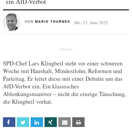
ein AfD-Verbot
Mo, 23. Juni 2025
VON
MARIO THURNES
SPD-Chef Lars Klingbeil steht vor einer schweren
Woche mit Haushalt, Mindestlohn, Reformen und
Parteitag. Er leitet diese mit einer Debatte um das
AfD-Verbot ein. Ein klassisches
Ablenkungsmanöver – nicht die einzige Täuschung,
die Klingbeil vorhat.
Facebook
Twitter
Linkedin
Xing
Email
Print