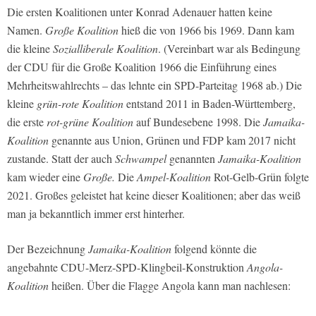
Die ersten Koalitionen unter Konrad Adenauer hatten keine
Namen.
Große Koalition
hieß die von 1966 bis 1969. Dann kam
die kleine
Sozialliberale Koalition
. (Vereinbart war als Bedingung
der CDU für die Große Koalition 1966 die Einführung eines
Mehrheitswahlrechts – das lehnte ein SPD-Parteitag 1968 ab.) Die
kleine
grün-rote Koalition
entstand 2011 in Baden-Württemberg,
die erste
rot-grüne Koalition
auf Bundesebene 1998. Die
Jamaika-
Koalition
genannte aus Union, Grünen und FDP kam 2017 nicht
zustande. Statt der auch
Schwampel
genannten
Jamaika-Koalition
kam wieder eine
Große.
Die
Ampel-Koalition
Rot-Gelb-Grün folgte
2021. Großes geleistet hat keine dieser Koalitionen; aber das weiß
man ja bekanntlich immer erst hinterher.
Der Bezeichnung
Jamaika-Koalition
folgend könnte die
angebahnte CDU-Merz-SPD-Klingbeil-Konstruktion
Angola-
Koalition
heißen. Über die Flagge Angola kann man nachlesen: