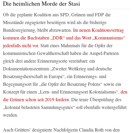
Die heimlichen Morde der Stasi
Ob die geplante Koalition aus SPD, Grünen und FDP die
Missstände engagierter beseitigen wird als die bisherige
Bundesregierung, bleibt abzuwarten. I
m neuen Koalitionsvertrag
kommen die Buchstaben „DDR“ und das Wort „Kommunismus“
jedenfalls nicht vor.
Statt eines Mahnmals für die Opfer der
kommunistischen Gewaltherrschaft haben die Ampel-Parteien
gleich drei andere Erinnerungsorte vereinbart: ein
Dokumentationszentrum „Zweiter Weltkrieg und deutsche
Besatzungsherrschaft in Europa“, ein Erinnerungs- und
Begegnungsort für „die Opfer der Besatzung Polens“ sowie ein
Konzept für einen „Lern- und Erinnerungsort Kolonialismus“,
den
die Grünen schon seit 2019 fordern
. Die teure Überprüfung des
„kolonial belasteten Sammlungsgutes“ soll ebenfalls weitergeführt
werden.
Auch Grütters’ designierte Nachfolgerin Claudia Roth von den