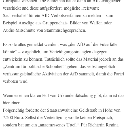
Chrupalla versehen. Die Schreiben hat er dann an AfD-Mitglieder
verschickt und diese aufgefordert, mögliche „relevante
Sachverhalte“ für ein AfD-Verbotsverfahren zu melden – zum
Beispiel Auszüge aus Gruppenchats, Bilder von Waffen oder
Audio-Mitschnitte von Stammtischgesprächen.
Es solle alles gemeldet werden, was „der AfD auf die Füße fallen
könnte“ – vorgeblich, um Verteidigungsstrategien dagegen
entwickeln zu können. Tatsächlich sollte das Material jedoch an das
„Zentrum für politische Schönheit“ gehen, das selbst angeblich
verfassungsfeindliche Aktivitäten der AfD sammelt, damit die Partei
verboten wird.
Wenn es einen klaren Fall von Urkundenfälschung gibt, dann ist das
hier einer.
Folgerichtig forderte der Staatsanwalt eine Geldstrafe in Höhe von
7.200 Euro. Selbst die Verteidigung wollte keinen Freispruch,
sondern bat um ein „angemessenes Urteil“. Für Richterin Regina