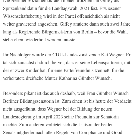
Die Berliner Sozialdemokraten hielten trotzdem an Giffey als
Spitzenkandidatin für die Landtagswahl 2021 fest. Erwiesener
Wissenschaftsbetrug wird in der Partei offensichtlich als nicht
weiter gravierend angesehen. Giffey amtierte dann auch zwei Jahre
lang als Regierende Bürgermeisterin von Berlin – bevor die Wahl,
siehe oben, wiederholt werden musste.
Ihr Nachfolger wurde der CDU-Landesvorsitzende Kai Wegner. Er
tat sich zunächst dadurch hervor, dass er seine Lebenspartnerin, mit
der er zwei Kinder hat, für eine Parteifreundin sitzenließ: für die
verheiratete dreifache Mutter Katharina Günther-Wünsch.
Besonders pikant ist das auch deshalb, weil Frau Günther-Wünsch
Berliner Bildungssenatorin ist. Zum einen ist bis heute der Verdacht
nicht ausgeräumt, dass Wegner bei der Bildung der neuen
Landesregierung im April 2023 seine Freundin zur Senatorin
machte. Zum anderen verbietet sich die Liaison der beiden
Senatsmitglieder nach allen Regeln von Compliance und Good