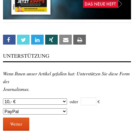
Facebook
Twitter
Linkedin
Xing
Email
Print
UNTERSTÜTZUNG
Wenn Ihnen unser Artikel gefallen hat: Unterstützen Sie diese Form
des
Journalismus.
oder
€
Weiter