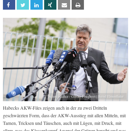
Facebook
Twitter
Linkedin
Xing
Email
Print
picture alliance / Geisler-Fotopress | Bernd Elmenthaler
Habecks AKW-Files zeigen auch in der zu zwei Dritteln
geschwärzten Form, dass der AKW-Ausstieg mit allen Mitteln, mit
Tarnen, Tricksen und Täuschen, auch mit Lügen, mit Druck, mit
allem, was das Klassenkampf-Arsenal der Grünen hergibt und was