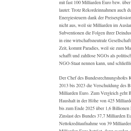
mit fast 100 Milliarden Euro bzw. übe
lautet: Trotz Rekordeinnahmen auch d
Energiesteuern dank der Preisexplosio
nicht aus, weil sie Milliarden im Ausla
Subventionen die Folgen ihrer Deindust
in eine wirtschaftsneutrale Gesellscha
Zeit, kommt Paradies, weil sie zum Mac
schafft und zahllose NGOs als politisc
NGO-Staat nennen kann, und schließlic
Der Chef des Bundesrechnungshofes Kay
2013 bis 2023 die Verschuldung des B
Milliarden Euro. Zum Vergleich geht 
Haushalt in der Höhe von 425 Milliar
bis zum Ende 2025 über 1,6 Billionen E
Zinslast des Bundes 37,7 Milliarden E
Nettokreditaufnahme von 39 Milliarden 
Milliarden Euro beträgt, dann werden