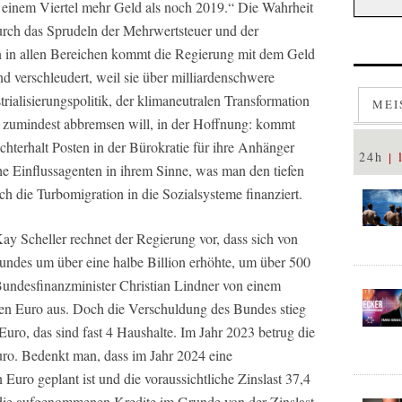
r einem Viertel mehr Geld als noch 2019.“ Die Wahrheit
urch das Sprudeln der Mehrwertsteuer und der
n in allen Bereichen kommt die Regierung mit dem Geld
nd verschleudert, weil sie über milliardenschwere
rialisierungspolitik, der klimaneutralen Transformation
MEI
ft zumindest abbremsen will, in der Hoffnung: kommt
hterhalt Posten in der Bürokratie für ihre Anhänger
24h
he Einflussagenten in ihrem Sinne, was man den tiefen
h die Turbomigration in die Sozialsysteme finanziert.
 Scheller rechnet der Regierung vor, dass sich von
undes um über eine halbe Billion erhöhte, um über 500
Bundesfinanzminister Christian Lindner von einem
den Euro aus. Doch die Verschuldung des Bundes stieg
uro, das sind fast 4 Haushalte. Im Jahr 2023 betrug die
uro. Bedenkt man, dass im Jahr 2024 eine
Euro geplant ist und die voraussichtliche Zinslast 37,4
 die aufgenommenen Kredite im Grunde von der Zinslast