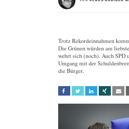
VON
KLAUS-RÜDIGER M
Trotz Rekordeinnahmen kommt
Die Grünen würden am liebste
wehrt sich (noch). Auch SPD 
Umgang mit der Schuldenbre
die Bürger.
Facebook
Twitter
Linkedin
Xing
Em