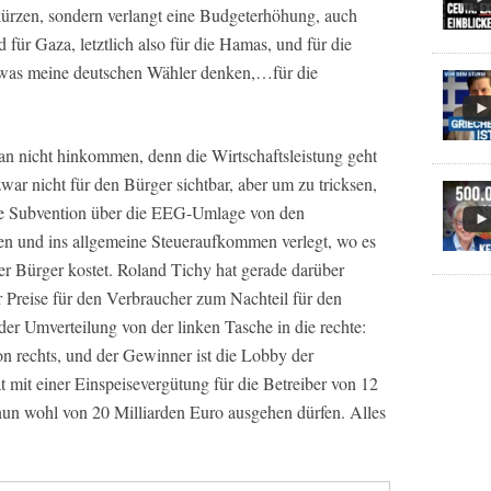
ürzen, sondern verlangt eine Budgeterhöhung, auch
ür Gaza, letztlich also für die Hamas, und für die
, was meine deutschen Wähler denken,…für die
 nicht hinkommen, denn die Wirtschaftsleistung geht
war nicht für den Bürger sichtbar, aber um zu tricksen,
die Subvention über die EEG-Umlage von den
 und ins allgemeine Steueraufkommen verlegt, wo es
der Bürger kostet. Roland Tichy hat gerade darüber
er Preise für den Verbraucher zum Nachteil für den
l der Umverteilung von der linken Tasche in die rechte:
on rechts, und der Gewinner ist die Lobby der
 mit einer Einspeisevergütung für die Betreiber von 12
 nun wohl von 20 Milliarden Euro ausgehen dürfen. Alles