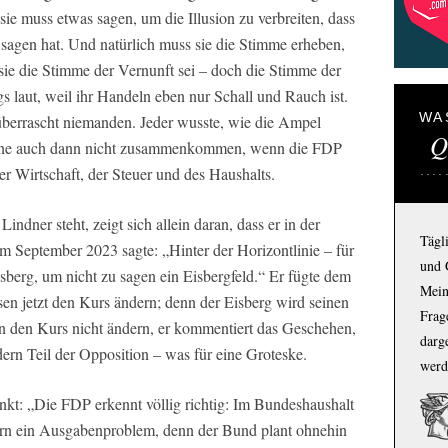
 sie muss etwas sagen, um die Illusion zu verbreiten, dass
 sagen hat. Und natürlich muss sie die Stimme erheben,
ie die Stimme der Vernunft sei – doch die Stimme der
ngs laut, weil ihr Handeln eben nur Schall und Rauch ist.
WA
, überrascht niemanden. Jeder wusste, wie die Ampel
Q
rüne auch dann nicht zusammenkommen, wenn die FDP
er Wirtschaft, der Steuer und des Haushalts.
indner steht, zeigt sich allein daran, dass er in der
Tägl
m September 2023 sagte: „Hinter der Horizontlinie – für
und 
sberg, um nicht zu sagen ein Eisbergfeld.“ Er fügte dem
Mein
en jetzt den Kurs ändern; denn der Eisberg wird seinen
Frage
n den Kurs nicht ändern, er kommentiert das Geschehen,
darg
ndern Teil der Opposition – was für eine Groteske.
werd
unkt: „Die FDP erkennt völlig richtig: Im Bundeshaushalt
rn ein Ausgabenproblem, denn der Bund plant ohnehin