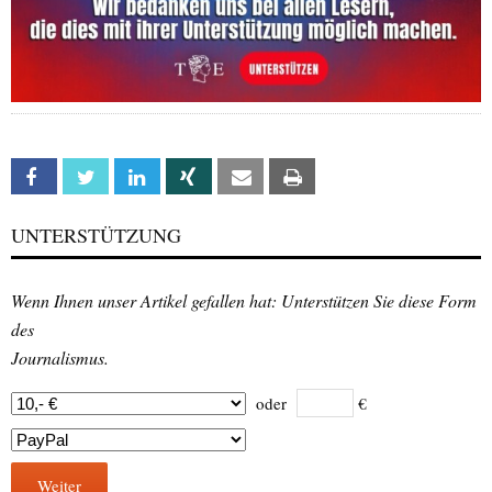
Facebook
Twitter
Linkedin
Xing
Email
Print
UNTERSTÜTZUNG
Wenn Ihnen unser Artikel gefallen hat: Unterstützen Sie diese Form
des
Journalismus.
oder
€
Weiter