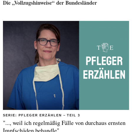
Die „Vollzugshinweise
“
der Bundesländer
SERIE: PFLEGER ERZÄHLEN – TEIL 3
"..., weil ich regelmäßig Fälle von durchaus ernsten
Impfschäden behandle"