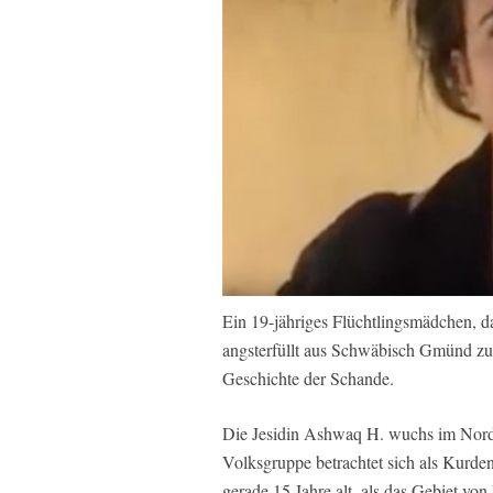
Ein 19-jähriges Flüchtlingsmädchen, da
angsterfüllt aus Schwäbisch Gmünd zu
Geschichte der Schande.
Die Jesidin Ashwaq H. wuchs im Norde
Volksgruppe betrachtet sich als Kurde
gerade 15 Jahre alt, als das Gebiet vo