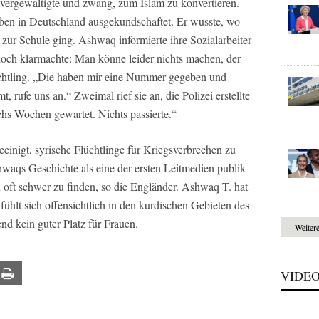
“, vergewaltigte und zwang, zum Islam zu konvertieren.
en in Deutschland ausgekundschaftet. Er wusste, wo
 zur Schule ging. Ashwaq informierte ihre Sozialarbeiter
edoch klarmachte: Man könne leider nichts machen, der
Flüchtling. „Die haben mir eine Nummer gegeben und
rufe uns an.“ Zweimal rief sie an, die Polizei erstellte
chs Wochen gewartet. Nichts passierte.“
einigt, syrische Flüchtlinge für Kriegsverbrechen zu
hwaqs Geschichte als eine der ersten Leitmedien publik
oft schwer zu finden, so die Engländer. Ashwaq T. hat
fühlt sich offensichtlich in den kurdischen Gebieten des
end kein guter Platz für Frauen.
Weiter
VIDE
ail
Print