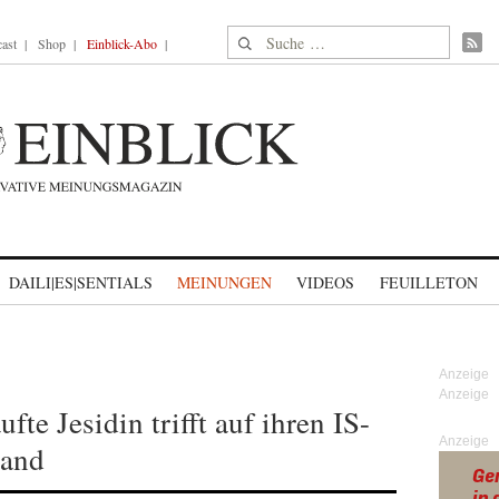
Suche nach:
ast
Shop
Einblick-Abo
DAILI|ES|SENTIALS
MEINUNGEN
VIDEOS
FEUILLETON
fte Jesidin trifft auf ihren IS-
Anzeige
land