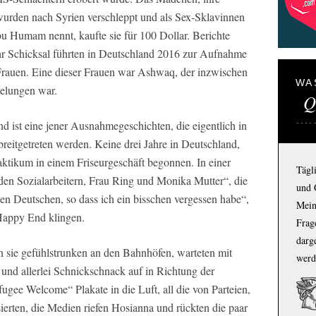
wurden nach Syrien verschleppt und als Sex-Sklavinnen
bu Humam nennt, kaufte sie für 100 Dollar. Berichte
r Schicksal führten in Deutschland 2016 zur Aufnahme
Frauen. Eine dieser Frauen war Ashwaq, der inzwischen
WA
gelungen war.
Q
 ist eine jener Ausnahmegeschichten, die eigentlich in
reitgetreten werden. Keine drei Jahre in Deutschland,
raktikum in einem Friseurgeschäft begonnen. In einer
Tägl
„den Sozialarbeitern, Frau Ring und Monika Mutter“, die
und 
en Deutschen, so dass ich ein bisschen vergessen habe“,
Mein
 Happy End klingen.
Frage
darg
 sie gefühlstrunken an den Bahnhöfen, warteten mit
werd
nd allerlei Schnickschnack auf in Richtung der
gee Welcome“ Plakate in die Luft, all die von Parteien,
rten, die Medien riefen Hosianna und rückten die paar