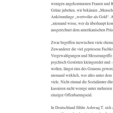
wenigen angekommenen Frauen und Kin
Grüne jubelten, wir bekämen „Mensche
Ankömmlinge „wertvoller als Gold“. A
„niemand wisse, wer da überhaupt kom
ausgerechnet dem amerikanischen Präsi
Zwar begriffen inzwischen viele ehema
Zuwanderer die viel gepriesene Fachkr
Vergewaltigungen und Messerangriffe 
psychisch Gestörten kleingeredet und –
wollen, längst eins des Grauens gewor
niemand wirklich, wer alles unter de
viele. Nicht einmal die Sozialämter dür
kassieren nicht wenige unter mehreren 
einziger Offenbarungseid.
In Deutschland fühlte Ashwaq T. sich z