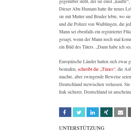
gegenüber steht, der sie einst „kaufte
Dieser Abu Humam hatte ihr neues Leb
sie mit Mutter und Bruder lebte, wo sie
und die Polizei von Waiblingen, die j
Mann sei ebenfalls ein registrierter 
gesagt, wenn der Mann noch mal kommt, 
ein Bild des Täters. „Dann habe ich se
Europäische Länder hatten sich zwar ge
bestrafen,
schreibt die „Times“
, die As
machte, aber zwingende Beweise seien 
Deutschland inzwischen verlassen. Sie 
Irak sicherer. Deutschland ist anschein
Facebook
Twitter
Linkedin
Xing
Em
UNTERSTÜTZUNG