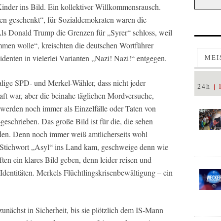
der ins Bild. Ein kollektiver Willkommensrausch.
n geschenkt“, für Sozialdemokraten waren die
ls Donald Trump die Grenzen für „Syrer“ schloss, weil
men wolle“, kreischten die deutschen Wortführer
denten in vielerlei Varianten „Nazi! Nazi!“ entgegen.
MEI
lige SPD- und Merkel-Wähler, dass nicht jeder
24h
aft war, aber die beinahe täglichen Mordversuche,
werden noch immer als Einzelfälle oder Taten von
geschrieben. Das große Bild ist für die, die sehen
den. Denn noch immer weiß amtlicherseits wohl
m Stichwort „Asyl“ ins Land kam, geschweige denn wie
ften ein klares Bild geben, denn leider reisen und
Identitäten. Merkels Flüchtlingskrisenbewältigung – ein
unächst in Sicherheit, bis sie plötzlich dem IS-Mann