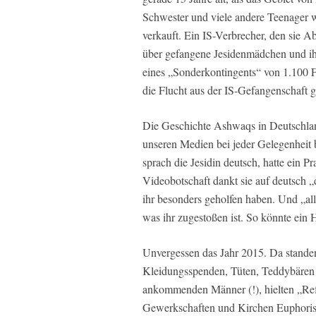
Schwester und viele andere Teenager 
verkauft. Ein IS-Verbrecher, den sie A
über gefangene Jesidenmädchen und ih
eines „Sonderkontingents“ von 1.100 
die Flucht aus der IS-Gefangenschaft 
Die Geschichte Ashwaqs in Deutschland
unseren Medien bei jeder Gelegenheit b
sprach die Jesidin deutsch, hatte ein P
Videobotschaft dankt sie auf deutsch 
ihr besonders geholfen haben. Und „all
was ihr zugestoßen ist. So könnte ein
Unvergessen das Jahr 2015. Da standen
Kleidungsspenden, Tüten, Teddybären u
ankommenden Männer (!), hielten „Refu
Gewerkschaften und Kirchen Euphorisie