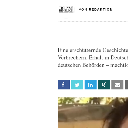
VON
REDAKTION
Eine erschütternde Geschicht
Verbrechern. Erhält in Deutsc
deutschen Behörden – machtlo
Facebook
Twitter
Linkedin
Xing
Em