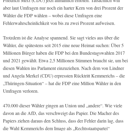
Friedrich Merz (CDU) jetzt allmählich erholen. Tatsächlich will
aber laut Umfragen nur noch ein harter Kern von drei Prozent der
Wähler die FDP wählen – wobei diese Umfragen eine
Fehlerwahrscheinlichkeit von bis zu zwei Prozent aufweisen.
Trotzdem ist die Analyse spannend. Sie sagt vieles aus über die
Wähler, die spätestens seit 2015 eine neue Heimat suchen: Über 5
Millionen Bürger haben die FDP bei den Bundestagswahlen 2017
und 2021 gewählt. Etwa 2,5 Millionen Stimmen braucht sie, um bei
diesen Wahlen ins Parlament einzuziehen. Nach dem von Lindner
und Angela Merkel (CDU) erpressten Rücktritt Kemmerichs – die
„Thüringen-Situation“ – hat die FDP eine Million Wähler in den
Umfragen verloren.
470.000 dieser Wähler gingen an Union und „andere“. Wie viele
davon an die AfD, das verschweigt das Papier. Die Macher des
Papiers ziehen daraus den Schluss, dass der Fehler darin lag, dass
die Wahl Kemmerichs dem Image als „Rechtsstaatspartei“