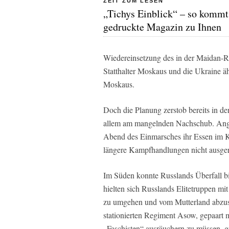
ZEIT ZUM LESEN
„Tichys Einblick“ – so kommt
gedruckte Magazin zu Ihnen
Wiedereinsetzung des in der Maidan-Re
Statthalter Moskaus und die Ukraine ä
Moskaus.
Doch die Planung zerstob bereits in d
allem am mangelnden Nachschub. Anges
Abend des Einmarsches ihr Essen im K
längere Kampfhandlungen nicht ausger
Im Süden konnte Russlands Überfall bi
hielten sich Russlands Elitetruppen mit
zu umgehen und vom Mutterland abzusc
stationierten Regiment Asow, gepaart m
„Faschisten“ ausräuchern zu müssen, gr