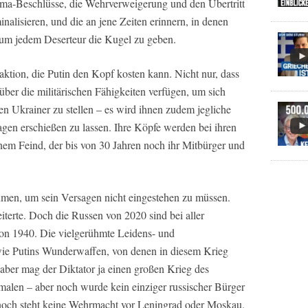
uma-Beschlüsse, die Wehrverweigerung und den Übertritt
nalisieren, und die an jene Zeiten erinnern, in denen
d, um jedem Deserteur die Kugel zu geben.
ktion, die Putin den Kopf kosten kann. Nicht nur, dass
ber die militärischen Fähigkeiten verfügen, um sich
ten Ukrainer zu stellen – es wird ihnen zudem jegliche
sagen erschießen zu lassen. Ihre Köpfe werden bei ihren
nem Feind, der bis von 30 Jahren noch ihr Mitbürger und
umen, um sein Versagen nicht eingestehen zu müssen.
terte. Doch die Russen von 2020 sind bei aller
von 1940. Die vielgerühmte Leidens- und
wie Putins Wunderwaffen, von denen in diesem Krieg
 aber mag der Diktator ja einen großen Krieg des
alen – aber noch wurde kein einziger russischer Bürger
noch steht keine Wehrmacht vor Leningrad oder Moskau.