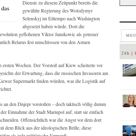
Dienste zu diesem Zeitpunkt bereits die
 das
gewählte Regierung des Wolodymyr
Selenskyj im Eiltempo nach Washington
abgesetzt haben würde. Dort die
volution geflohenen Viktor Janukowic als getreuer
MEI
hnlich Belarus fest umschlossen von den Armen
24h
en ersten Wochen. Der Vorstoß auf Kiew scheiterte vor
ichts der Erwartung, dass die russischen Invasoren am
iewer Supermarkt finden würden, war die Logistik auf
ichtet.
s an den Dnjepr vorstoßen – doch taktisch völlig dumm
 der Einnahme der Stadt Mariupol auf, statt sie einfach
hneiden. Offensichtlich war die Angst vor dem dort
it dem Blick aus der ideologischen Brille, diese
ößer als jede militärische Vernunft.