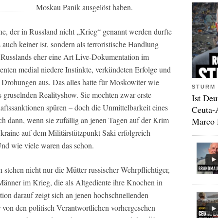
Moskau Panik ausgelöst haben.
ne, der in Russland nicht „Krieg“ genannt werden durfte
auch keiner ist, sondern als terroristische Handlung
r Russlands eher eine Art Live-Dokumentation im
ienten medial niedere Instinkte, verkündeten Erfolge und
 Drohungen aus. Das alles hatte für Moskowiter wie
STURM 
 gruselnden Realityshow. Sie mochten zwar erste
Ist Deu
aftssanktionen spüren – doch die Unmittelbarkeit eines
Ceuta-
ch dann, wenn sie zufällig an jenen Tagen auf der Krim
Marco 
raine auf dem Militärstützpunkt Saki erfolgreich
Und wie viele waren das schon.
h stehen nicht nur die Mütter russischer Wehrpflichtiger,
Männer im Krieg, die als Altgediente ihre Knochen in
tion darauf zeigt sich an jenen hochschnellenden
von den politisch Verantwortlichen vorhergesehen