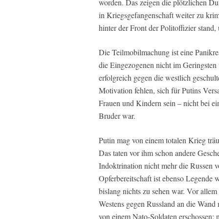
worden. Das zeigen die plötzlichen D
in Kriegsgefangenschaft weiter zu krimi
hinter der Front der Politoffizier stan
Die Teilmobilmachung ist eine Panikrea
die Eingezogenen nicht im Geringsten ü
erfolgreich gegen die westlich geschul
Motivation fehlen, sich für Putins Ver
Frauen und Kindern sein – nicht bei ei
Bruder war.
Putin mag von einem totalen Krieg trä
Das taten vor ihm schon andere Geschei
Indoktrination nicht mehr die Russen 
Opferbereitschaft ist ebenso Legende 
bislang nichts zu sehen war. Vor allem
Westens gegen Russland an die Wand m
von einem Nato-Soldaten erschossen; 