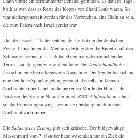
Dann wurde ein zertrümmerter Schädel gefunden. Es dauerte Tage,
bis klar war, dass es Reste des Kopfes von Shani Louk waren. Sie
war niedergemetzelt worden für das Verbrechen, eine Jüdin zu sein,
die zum Feiern nach Israel gereist war.
„Ja, aber Israel…“ lautet seitdem der Leitsatz in der deutschen
Presse. Umso linker das Medium, desto größer die Bereitschaft den
Schluss zu ziehen, dass sich Israel den menschenverachtenden
Terror ja auch irgendwie verdient habe. Der
Deutschlandfunk
ist
fast schon eine bemerkenswerte Ausnahme. Der Sender hat sich auf
eine deutliche Sprachregelung geeinigt, die selbst in kleinen
Nachrichten über Israel an die perversen Morde der Hamas als
Auslöser der Krise in Nahost erinnert.
RBB24 Inforadio
nuschelt
solche Erinnerungen weg – wenn sie überhaupt noch in einer
Nachricht vorkommen.
Die
Süddeutsche Zeitung
gibt sich kritisch: „Der bildgewaltige
Massenmord vom 7. Oktober hatte wesentlich nur ein Ziel: die