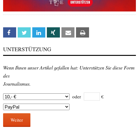
Facebook
Twitter
Linkedin
Xing
Email
Print
UNTERSTÜTZUNG
Wenn Ihnen unser Artikel gefallen hat: Unterstützen Sie diese Form
des
Journalismus.
oder
€
Weiter